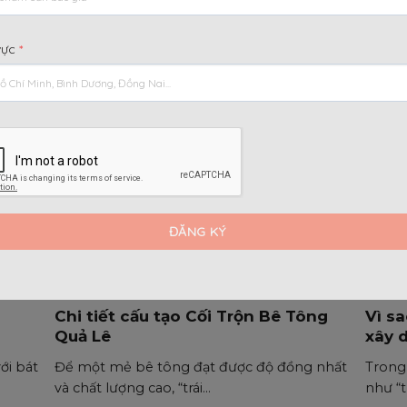
 Tôn
Tiêu chuẩn kỹ thuật của Bánh Xe
Cây 
Giàn Giáo
khôn
vực
*
ay còn
Để một tháp giàn giáo di động (nhà phố,
Trong 
hoàn thiện nội thất, sửa chữa)...
cây ch
Chi tiết cấu tạo Cối Trộn Bê Tông
Vì s
Quả Lê
xây 
ới bát
Để một mẻ bê tông đạt được độ đồng nhất
Trong
và chất lượng cao, “trái...
như “t