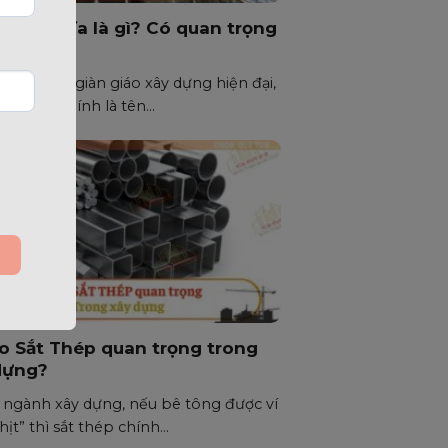
Chống Đĩa là gì? Có quan trọng
g?
hệ thống giàn giáo xây dựng hiện đại,
ống đĩa chính là tên...
ao Sắt Thép quan trọng trong
dựng?
 ngành xây dựng, nếu bê tông được ví
hịt” thì sắt thép chính...