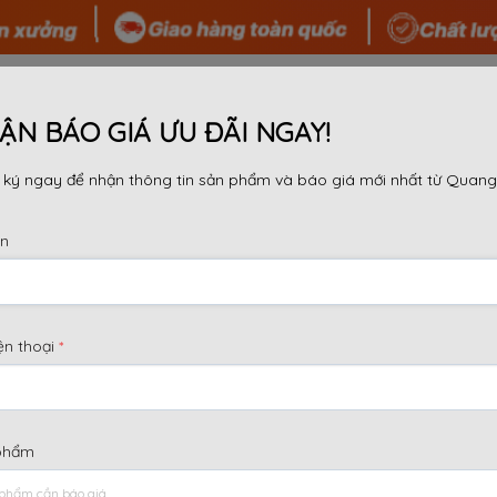
 TÔI
SẢN PHẨM
TIN TỨC
TƯ VẤN
DỰ ÁN
ẬN BÁO GIÁ ƯU ĐÃI NGAY!
ký ngay để nhận thông tin sản phẩm và báo giá mới nhất từ Quang
ên
Lưu trữ danh mục:
Tin tức
ện thoại
*
phẩm