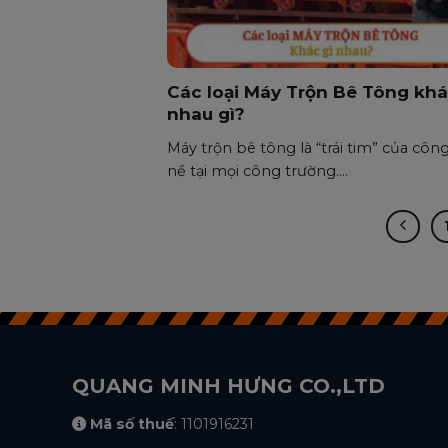
Các loại Máy Trộn Bê Tông kh
nhau gì?
Máy trộn bê tông là “trái tim” của công
nề tại mọi công trường....
QUANG MINH HƯNG CO.,LTD
Mã số thuế
: 1101916231