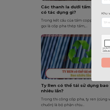
Các thanh la dưới tấm Coppha
có tác dụng gì?
Khu 
Trong kết cấu của tấm coppha tôn (h
gọi là cốp pha thép tấm,...
Ty Ren có thể tái sử dụng bao
nhiêu lần?
Trong thi công cốp pha, ty ren (cùng v
chuồn) là bộ phận chịu...