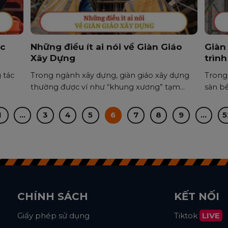
ác
Những điều ít ai nói về Giàn Giáo
Giàn
Xây Dựng
trìn
 tác
Trong ngành xây dựng, giàn giáo xây dựng
Trong 
thường được ví như “khung xương” tạm...
sàn bê
1
…
3
4
5
6
7
8
9
…
5
CHÍNH SÁCH
KẾT NỐI
Giấy phép sử dụng
Tiktok
LIVE