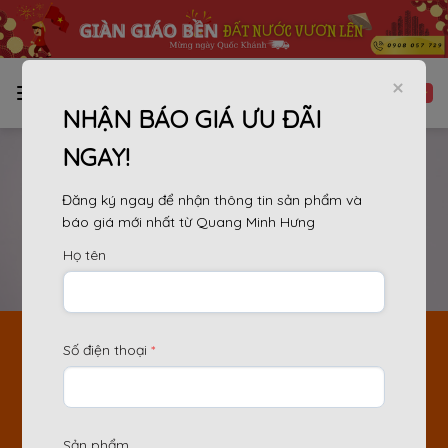
Bỏ
qua
nội
dung
NHẬN BÁO GIÁ ƯU ĐÃI
NGAY!
Đăng ký ngay để nhận thông tin sản phẩm và
báo giá mới nhất từ Quang Minh Hưng
Họ tên
TRANG THÔNG
Số điện thoại
*
BÁO
Trang thông báo chính thức của
Công ty TNHH
Thiết Bị Xây Dựng Quang Minh Hưng
: Nơi
Sản phẩm