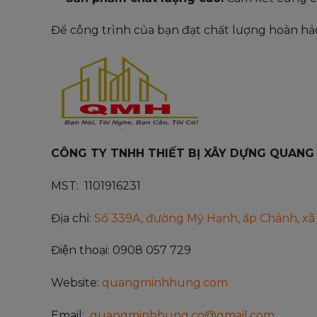
Để công trình của bạn đạt chất lượng hoàn h
CÔNG TY TNHH THIẾT BỊ XÂY DỰNG QUANG
MST: 1101916231
Địa chỉ:
Số 339A, đường Mỹ Hạnh, ấp Chánh, xã 
Điện thoại: 0908 057 729
Website:
quangminhhung.com
Email:
quangminhhung.co@gmail.com