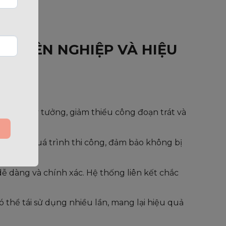
CHUYÊN NGHIỆP VÀ HIỆU
 phẳng lý tưởng, giảm thiểu công đoạn trát và
g trong quá trình thi công, đảm bảo không bị
ễ dàng và chính xác. Hệ thống liên kết chắc
ó thể tái sử dụng nhiều lần, mang lại hiệu quả