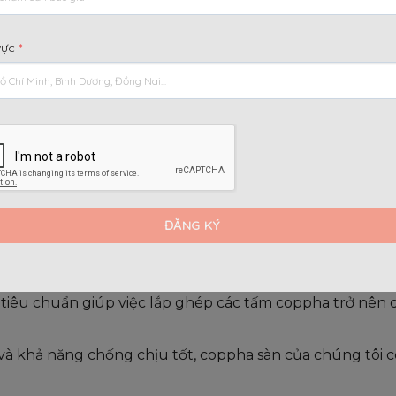
ÔN COPPHA 1Mx1M
vực
*
PHÁP TẠO HÌNH SÀN BÊ TÔNG 
a để đổ sàn?
ử lý đặc biệt, giúp bề mặt sàn bê tông sau khi đổ có độ
hịu được tải trọng nặng từ bê tông tươi và lực tác độn
 tiêu chuẩn giúp việc lắp ghép các tấm coppha trở nên d
 và khả năng chống chịu tốt, coppha sàn của chúng tôi c