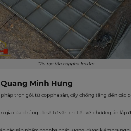
Cấu tạo tôn coppha 1mx1m
i Quang Minh Hưng
pháp trọn gói, từ coppha sàn, cây chống tăng đến các ph
 gia của chúng tôi sẽ tư vấn chi tiết về phương án lắp
p các sản phẩm coppha chất lượng, được kiểm tra nghi