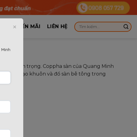
KHUYẾN MÃI
LIÊN HỆ
 Minh
ô cùng quan trọng. Coppha sàn của Quang Minh
 cho việc tạo khuôn và đổ sàn bê tông trong