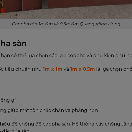
Coppha tôn 1mx1m và 0.5mx1m Quang Minh Hưng
pha sàn
 bạn có thể lựa chọn các loại coppha và phụ kiện phù hợ
ước tiêu chuẩn như
1m x 1m
và
1m x 0.5m
là lựa chọn phổ
ống gỉ.
ơng giúp mặt tôn chắc chắn và phẳng hơn.
thiếu để chống đỡ coppha sàn. Hệ thống cây chống tăng
 dày của sàn.