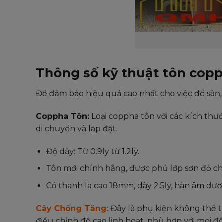
Thông số kỹ thuật tôn cop
Để đảm bảo hiệu quả cao nhất cho việc đổ sàn,
Coppha Tôn:
Loại coppha tôn với các kích th
di chuyển và lắp đặt.
Độ dày: Từ 0.9ly từ 1.2ly.
Tôn mới chính hãng, được phủ lớp sơn đỏ ch
Có thanh la cao 18mm, dày 2.5ly, hàn âm dư
Cây Chống Tăng:
Đây là phụ kiện không thể 
điều chỉnh độ cao linh hoạt, phù hợp với mọi độ