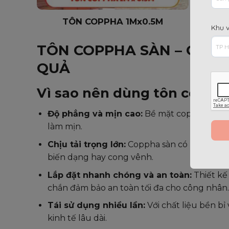
TÔN COPPHA 1Mx0.5M
T
Khu 
TÔN COPPHA SÀN – GIẢI 
QUẢ
Vì sao nên dùng tôn copph
Độ phẳng và mịn cao:
Bề mặt coppha được x
làm mịn.
Chịu tải trọng lớn:
Coppha sàn có khả năng c
biến dạng hay cong vênh.
Lắp đặt nhanh chóng và an toàn:
Thiết kế
chắn đảm bảo an toàn tối đa cho công nhân.
Tái sử dụng nhiều lần:
Với chất liệu bền bỉ
kinh tế lâu dài.