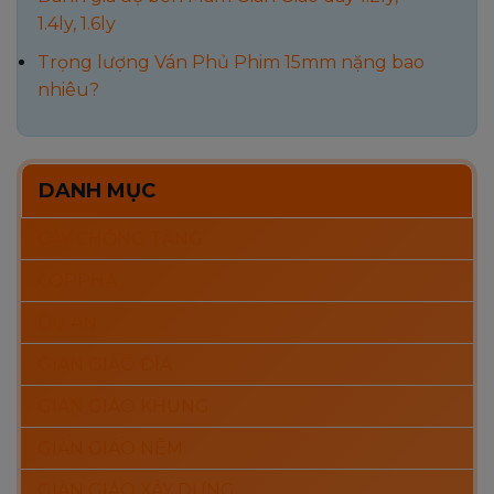
1.4ly, 1.6ly
Trọng lượng Ván Phủ Phim 15mm nặng bao
nhiêu?
DANH MỤC
CÂY CHỐNG TĂNG
COPPHA
DỰ ÁN
GIÀN GIÁO ĐĨA
GIÀN GIÁO KHUNG
GIÀN GIÁO NÊM
GIÀN GIÁO XÂY DỰNG