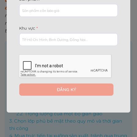
ưu hóa chi phí mà vẫn đảm bảo an toàn tuyệt
đối
, các nhà thầu lão luyện không bao giờ mua duy
nhất một loại giàn giáo cho cả công trình. Bí quyết
nằm ở sự phối hợp linh hoạt và kiểm soát chặt chẽ
Khu vực
*
thông số kỹ thuật.
Nội dung chính
[
]
Ẩn
1.
Công thức “Xương sườn dùng Nêm – Bao che
dùng Khung”
1.1.
Hạng mục chống sàn (Chịu lực đứng)
1.2.
Hạng mục bao che, sơn nước, hoàn thiện
(Chịu lực ngang)
2.
Tỉnh táo trước bẫy của hàng chợ
2.1.
Kiểm tra độ dày thành ống thép
2.2.
Trọng lượng của một bộ giàn giáo
3.
Chọn lớp phủ bề mặt theo quy mô và thời gian
thi công
4.
Mua trực tiếp tại xưởng sản xuất, tránh qua trung