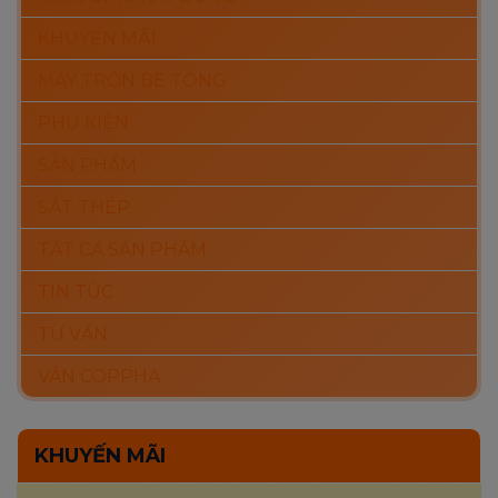
KHUYẾN MÃI
MÁY TRỘN BÊ TÔNG
PHỤ KIỆN
SẢN PHẨM
SẮT THÉP
TẤT CẢ SẢN PHẨM
TIN TỨC
TƯ VẤN
VÁN COPPHA
KHUYẾN MÃI