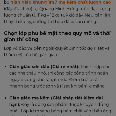
bộ
giàn giáo khung 1m7 mạ kẽm chất lượng cao
(đầy đủ chéo) tại Quang Minh Hưng luôn đạt trọng
lượng chuẩn từ 11kg – 12kg tuỳ độ dày. Nếu cân lên
thấy thiếu ký, chứng tỏ thép đã bị cán mỏng.
Chọn lớp phủ bề mặt theo quy mô và thời
gian thi công
Lớp vỏ bảo vệ bên ngoài quyết định tốc độ rỉ sét và
thẩm mỹ của bộ giàn giáo.
Giàn giáo sơn dầu (Giá rẻ nhất):
Thích hợp cho
các nhà thầu nhỏ, thi công các công trình ngắn
ngày ở vùng khô ráo, ít mưa. Điểm trừ là rất
nhanh bong tróc sơn và rỉ sét khi bám xi măng.
Giàn giáo mạ kẽm (Giải pháp tiết kiệm dài
hạn):
Đây là dòng sản phẩm được khuyên dùng
nhất. Lớp kẽm sáng bóng bám chặt vào thân ống