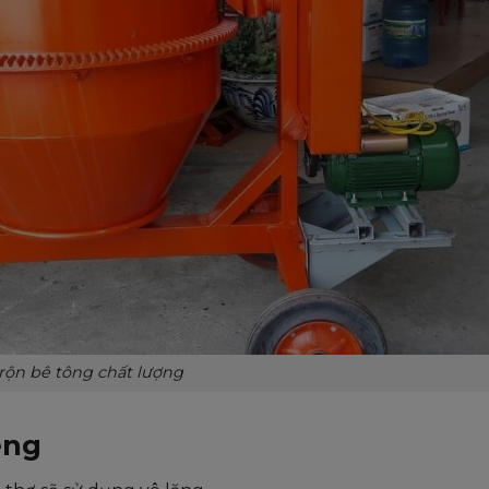
trộn bê tông chất lượng
êng