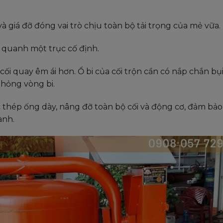
à giá đỡ đóng vai trò chịu toàn bộ tải trọng của mẻ vữa.
y quanh một trục cố định.
ối quay êm ái hơn. Ổ bi của cối trộn cần có nắp chắn bụi
 hỏng vòng bi.
 thép ống dày, nâng đỡ toàn bộ cối và động cơ, đảm bả
ành.