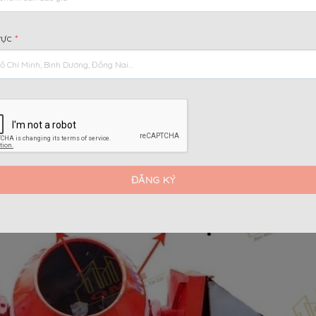
i dung chính
[
]
Ẩn
vực
*
t)
ng?