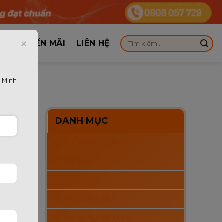
KHUYẾN MÃI
LIÊN HỆ
 Minh
DANH MỤC
CÂY CHỐNG TĂNG
hải có
COPPHA
à còn
DỰ ÁN
 cối
GIÀN GIÁO ĐĨA
GIÀN GIÁO KHUNG