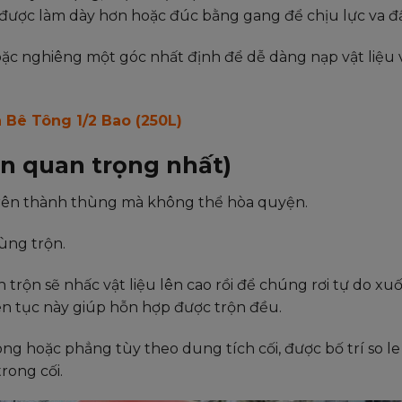
ược làm dày hơn hoặc đúc bằng gang để chịu lực va đ
oặc nghiêng một góc nhất định để dễ dàng nạp vật liệu 
 Bê Tông 1/2 Bao (250L)
n quan trọng nhất)
t trên thành thùng mà không thể hòa quyện.
ùng trộn.
 trộn sẽ nhấc vật liệu lên cao rồi để chúng rơi tự do xu
liên tục này giúp hỗn hợp được trộn đều.
g hoặc phẳng tùy theo dung tích cối, được bố trí so le
rong cối.