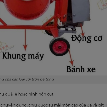
g của các loại cối trộn bê tông
hư quả lê hoặc hình nón cụt.
uyên dụng, chịu được sự mài mòn cao của đá và cát. T