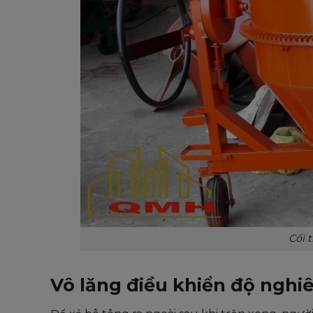
Cối 
Vô lăng điều khiển độ nghi