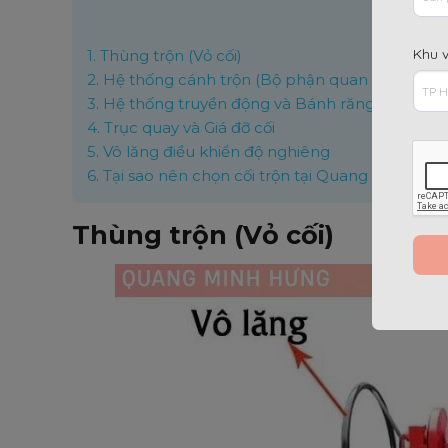
Nộ
Khu 
1.
Thùng trộn (Vỏ cối)
2.
Hệ thống cánh trộn (Bộ phận quan trọng nhấ
3.
Hệ thống truyền động và Bánh răng vòng
4.
Trục quay và Giá đỡ cối
5.
Vô lăng điều khiển độ nghiêng
6.
Tại sao nên chọn cối trộn tại Quang Minh Hư
Thùng trộn (Vỏ cối)