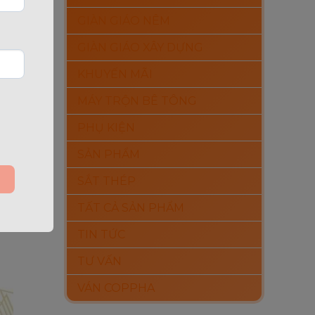
GIÀN GIÁO NÊM
GIÀN GIÁO XÂY DỰNG
KHUYẾN MÃI
MÁY TRỘN BÊ TÔNG
PHỤ KIỆN
SẢN PHẨM
SẮT THÉP
TẤT CẢ SẢN PHẨM
TIN TỨC
TƯ VẤN
VÁN COPPHA