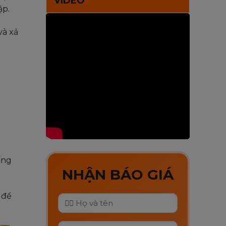
VIDEO
ập.
và xả
ống
NHẬN BÁO GIÁ
 để