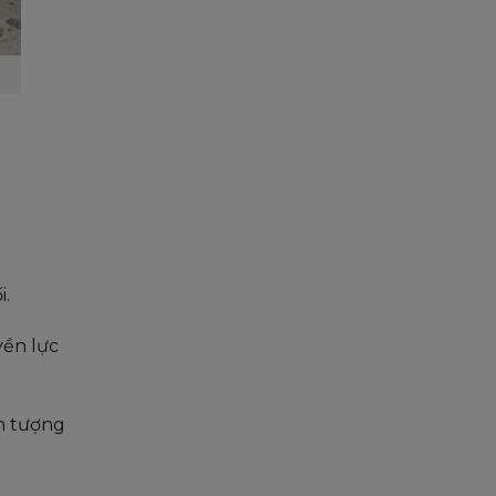
i.
yền lực
n tượng