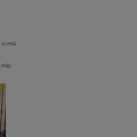
 vì môi
o máy