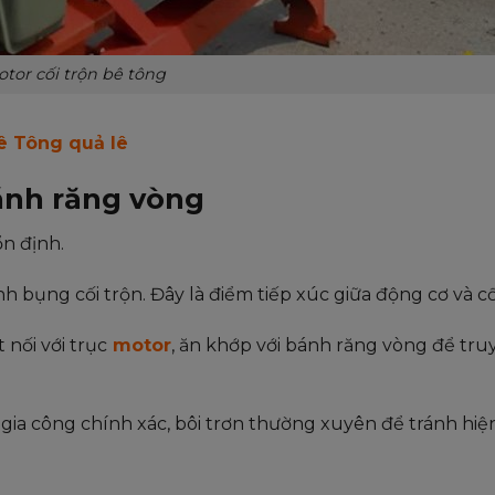
tor cối trộn bê tông
Bê Tông quả lê
ánh răng vòng
ổn định.
 bụng cối trộn. Đây là điểm tiếp xúc giữa động cơ và cố
 nối với trục
motor
, ăn khớp với bánh răng vòng để tru
gia công chính xác, bôi trơn thường xuyên để tránh hiệ