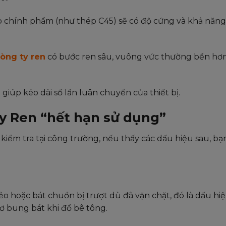
p chính phẩm (như thép C45) sẽ có độ cứng và khả năng
.
òng ty ren
có bước ren sâu, vuông vức thường bền hơn
giúp kéo dài số lần luân chuyển của thiết bị.
y Ren “hết hạn sử dụng”
i kiểm tra tại công trường, nếu thấy các dấu hiệu sau, b
o hoặc bát chuồn bị trượt dù đã vặn chặt, đó là dấu hi
ơ bung bát khi đổ bê tông.