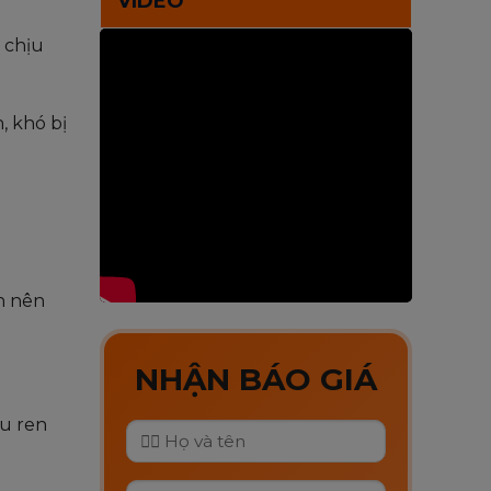
VIDEO
 chịu
, khó bị
ạn nên
NHẬN BÁO GIÁ
ệu ren