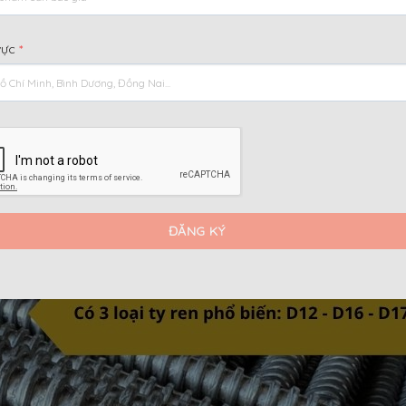
i dung chính
[
]
Ẩn
vực
*
 dụng”
g?
nh của Ty Ren