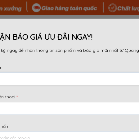
 TÔI
SẢN PHẨM
TIN TỨC
TƯ VẤN
DỰ ÁN
ẬN BÁO GIÁ ƯU ĐÃI NGAY!
ký ngay để nhận thông tin sản phẩm và báo giá mới nhất từ Quang
ên
ỤNG BAO NHIÊU LẦN?
ện thoại
*
uồn) là bộ phận chịu lực kéo cực lớn để giữ khoảng các
p nhà thầu tiết kiệm đáng kể chi phí, nhưng nếu dùng qu
là câu trả lời chi tiết về tuổi thọ của tyren dựa trên tiêu 
phẩm