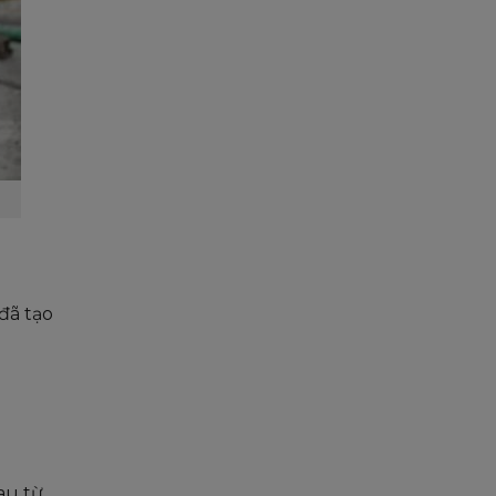
đã tạo
au từ