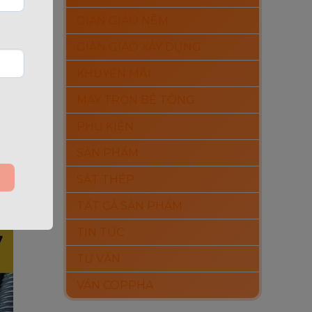
GIÀN GIÁO NÊM
GIÀN GIÁO XÂY DỰNG
KHUYẾN MÃI
MÁY TRỘN BÊ TÔNG
PHỤ KIỆN
SẢN PHẨM
SẮT THÉP
TẤT CẢ SẢN PHẨM
TIN TỨC
TƯ VẤN
VÁN COPPHA