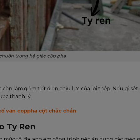
 chuồn trong hệ giáo cốp pha
òn làm giảm tiết diện chịu lực của lõi thép. Nếu gỉ sét 
ược thanh lý.
cố ván coppha cột chắc chắn
ho Ty Ren
lên mức tối đa, anh em công trình nên áp dụng các mẹo s