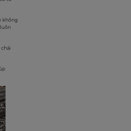
sẽ không
 luôn
 chải
iúp