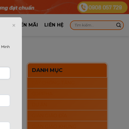
KHUYẾN MÃI
LIÊN HỆ
 Minh
DANH MỤC
CÂY CHỐNG TĂNG
h giữa
COPPHA
á số lần
DỰ ÁN
chuẩn kỹ
GIÀN GIÁO ĐĨA
GIÀN GIÁO KHUNG