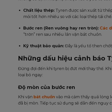
Chất liệu thép:
Tyren được sản xuất từ thé
mỏi tốt hơn nhiều so với các loại thép tái chế
Bước ren (Ren vuông hay ren tròn):
Các d
“trờn” ren sau nhiều lần vặn bát chuồn.
Kỹ thuật bảo quản:
Đây là yếu tố then chốt 
Những dấu hiệu cảnh báo T
Đừng đợi đến khi tyren bị đứt mới thay thế. Kh
loại bỏ ngay:
Độ mòn của bước ren
Khi vặn
bát chuồn
vào mà cảm thấy quá lỏng lẻ
đã bị mòn. Tiếp tục sử dụng sẽ dẫn đến nguy c