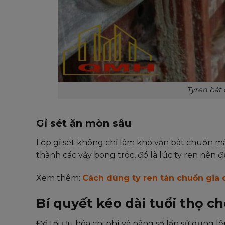
Tyren bát
Gỉ sét ăn mòn sâu
Lớp gỉ sét không chỉ làm khó vặn bát chuồn mà c
thành các vảy bong tróc, đó là lúc ty ren nên đ
Xem thêm:
Cách dùng ty ren tán chuồn gia 
Bí quyết kéo dài tuổi thọ c
Để tối ưu hóa chi phí và nâng số lần sử dụng 