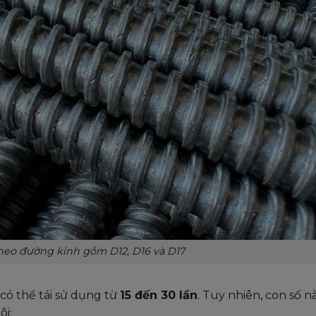
theo đường kính gồm D12, D16 và D17
có thể tái sử dụng từ
15 đến 30 lần
. Tuy nhiên, con số n
õi: