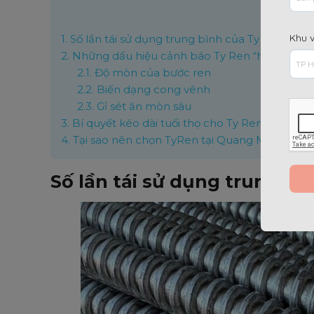
Nộ
Khu 
1.
Số lần tái sử dụng trung bình của Ty Ren
2.
Những dấu hiệu cảnh báo Ty Ren “hết hạn sử
2.1.
Độ mòn của bước ren
2.2.
Biến dạng cong vênh
2.3.
Gỉ sét ăn mòn sâu
3.
Bí quyết kéo dài tuổi thọ cho Ty Ren
4.
Tại sao nên chọn TyRen tại Quang Minh Hưn
Số lần tái sử dụng trung bì