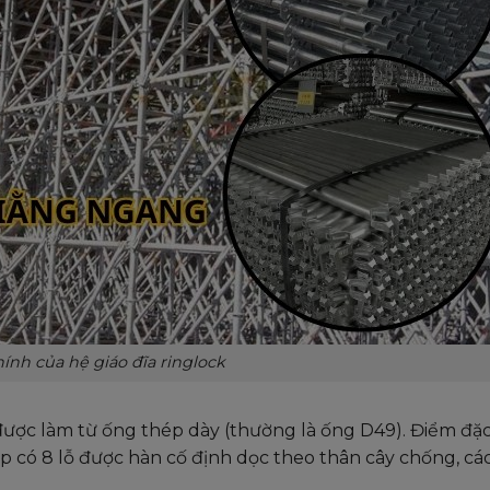
hính của hệ giáo đĩa ringlock
được làm từ ống thép dày (thường là ống
D49
). Điểm đặc
hép có 8 lỗ được hàn cố định dọc theo thân cây chống, c