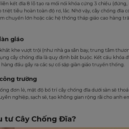
 liên kết đĩa 8 lỗ tạo ra mối nối khóa cứng 3 chiều (đứng,
riệt tiêu hoàn toàn độ rơ, lắc. Nhờ vậy, cây chống đĩa c
ầm chuyển lớn hoặc các hệ thống tháp giáo cao hàng t
iàn giáo
khắt khe vượt trội (như nhà ga sân bay, trung tâm thươ
dụng cây chống đĩa là quy định bắt buộc. Kết cấu khóa đ
 hàng đầu gây ra các sự cố sập giàn giáo truyền thống.
 công trường
ống đơn lẻ, mật độ bố trí cây chống đĩa dưới sàn sẽ tho
yên nghiệp, sạch sẽ, tạo không gian rộng rãi cho anh em
u tư Cây Chống Đĩa?