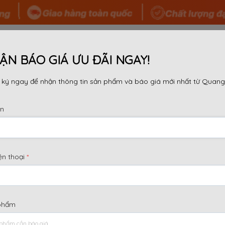
 TÔI
SẢN PHẨM
TIN TỨC
TƯ VẤN
DỰ ÁN
ẬN BÁO GIÁ ƯU ĐÃI NGAY!
ký ngay để nhận thông tin sản phẩm và báo giá mới nhất từ Quang
ên
CÓ QUAN TRỌNG KHÔNG?
ện thoại
*
y chống đĩa
chính là tên gọi phổ biến khác của cây chố
y được xem là “ông vua” về khả năng chịu lực và là giải 
uy mô lớn.
phẩm
i dung chính
[
]
Ẩn