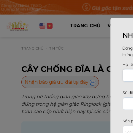
Bỏ
qua
nội
dung
TRANG CHỦ
VỀ CHÚNG
NH
Đăng 
TRANG CHỦ
»
TIN TỨC
Hưng
Họ t
CÂY CHỐNG ĐĨA LÀ GÌ? 
Nhận báo giá ưu đãi tại đây
Số đi
Trong hệ thống giàn giáo xây dựng hiện đại,
câ
đứng trong hệ giàn giáo Ringlock (giáo đĩa). Đâ
toàn cao cấp nhất hiện nay tại các công trình q
Sản 
Nộ