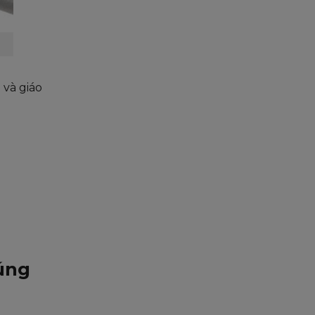
 và giáo
úng