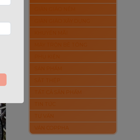
GIÀN GIÁO NÊM
GIÀN GIÁO XÂY DỰNG
KHUYẾN MÃI
MÁY TRỘN BÊ TÔNG
PHỤ KIỆN
SẢN PHẨM
SẮT THÉP
TẤT CẢ SẢN PHẨM
TIN TỨC
TƯ VẤN
VÁN COPPHA