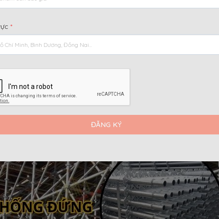
vực
*
t đối
iáo
trường
a?
ĩa “chuẩn li, đúng ký”