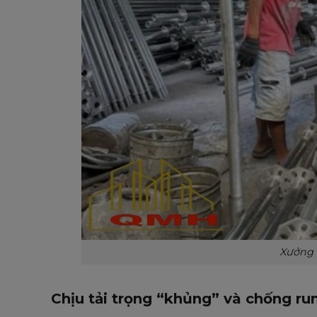
Xưởng g
Chịu tải trọng “khủng” và chống ru