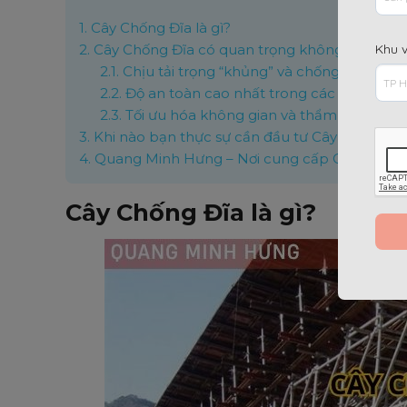
1.
Cây Chống Đĩa là gì?
2.
Cây Chống Đĩa có quan trọng không?
Khu 
2.1.
Chịu tải trọng “khủng” và chống rung tuyệ
2.2.
Độ an toàn cao nhất trong các hệ giàn g
2.3.
Tối ưu hóa không gian và thẩm mỹ công 
3.
Khi nào bạn thực sự cần đầu tư Cây Chống Đĩ
4.
Quang Minh Hưng – Nơi cung cấp Cây Chống Đ
Cây Chống Đĩa là gì?