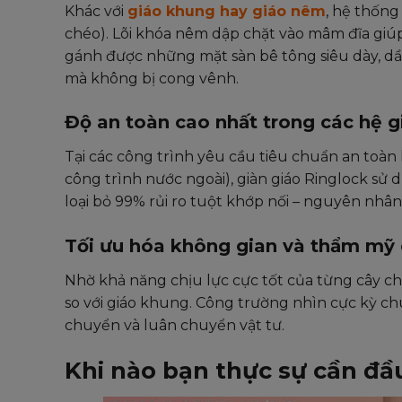
Khác với
giáo khung hay giáo nêm
, hệ thống
chéo). Lõi khóa nêm dập chặt vào mâm đĩa giúp t
gánh được những mặt sàn bê tông siêu dày, d
mà không bị cong vênh.
Độ an toàn cao nhất trong các hệ g
Tại các công trình yêu cầu tiêu chuẩn an toàn 
công trình nước ngoài), giàn giáo Ringlock sử 
loại bỏ 99% rủi ro tuột khớp nối – nguyên nhân
Tối ưu hóa không gian và thẩm mỹ
Nhờ khả năng chịu lực cực tốt của từng cây ch
so với giáo khung. Công trường nhìn cực kỳ chu
chuyển và luân chuyển vật tư.
Khi nào bạn thực sự cần đầ