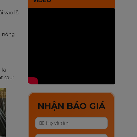
VIDEO
i vào lỗ
g nóng
 là
t sau:
NHẬN BÁO GIÁ