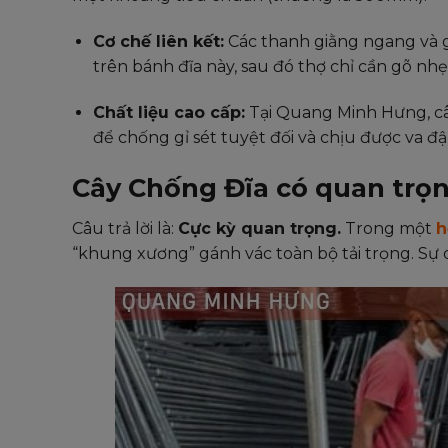
Cơ chế liên kết:
Các thanh giằng ngang và gi
trên bánh đĩa này, sau đó thợ chỉ cần gõ nhẹ
Chất liệu cao cấp:
Tại Quang Minh Hưng, c
để chống gỉ sét tuyệt đối và chịu được va đ
Cây Chống Đĩa có quan trọ
Câu trả lời là:
Cực kỳ quan trọng.
Trong một
h
“khung xương” gánh vác toàn bộ tải trọng. Sự 