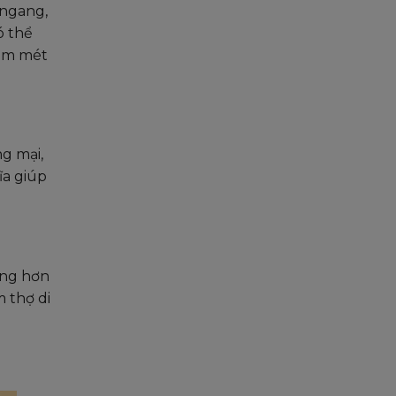
 ngang,
ó thể
răm mét
ng mại,
ĩa giúp
áng hơn
 thợ di