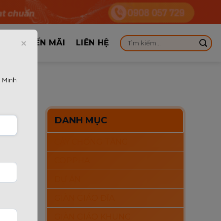
KHUYẾN MÃI
LIÊN HỆ
 Minh
DANH MỤC
CÂY CHỐNG TĂNG
ng
COPPHA
pháp an
DỰ ÁN
GIÀN GIÁO ĐĨA
GIÀN GIÁO KHUNG