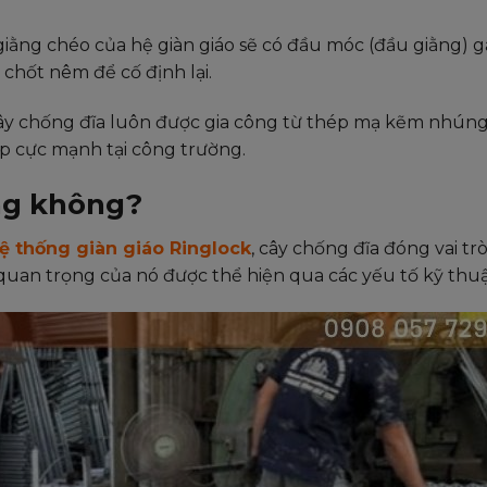
ằng chéo của hệ giàn giáo sẽ có đầu móc (đầu giằng) gà
 chốt nêm để cố định lại.
ây chống đĩa luôn được gia công từ thép mạ kẽm nhún
ập cực mạnh tại công trường.
ng không?
ệ thống giàn giáo Ringlock
, cây chống đĩa đóng vai trò
quan trọng của nó được thể hiện qua các yếu tố kỹ thuậ