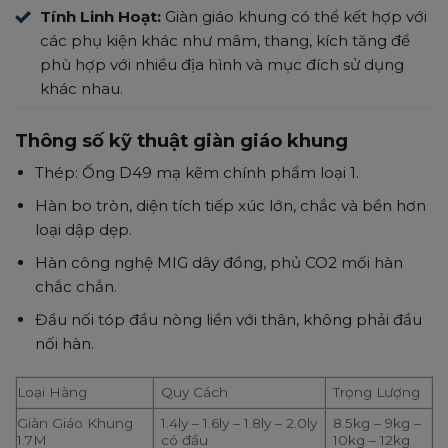
Tính Linh Hoạt:
Giàn giáo khung có thể kết hợp với
các phụ kiện khác như mâm, thang, kích tăng để
phù hợp với nhiều địa hình và mục đích sử dụng
khác nhau.
Thông số kỹ thuật giàn giáo khung
Thép: Ống D49 mạ kẽm chính phẩm loại 1.
Hàn bo tròn, diện tích tiếp xúc lớn, chắc và bền hơn
loại dập dẹp.
Hàn công nghệ MIG dây đồng, phủ CO2 mối hàn
chắc chắn.
Đầu nối tóp đầu nòng liền với thân, không phải đầu
nối hàn.
Loại Hàng
Quy Cách
Trọng Lượng
Giàn Giáo Khung
1.4ly – 1.6ly – 1.8ly – 2.0ly
8.5kg – 9kg –
1.7M
có đầu
10kg – 12kg