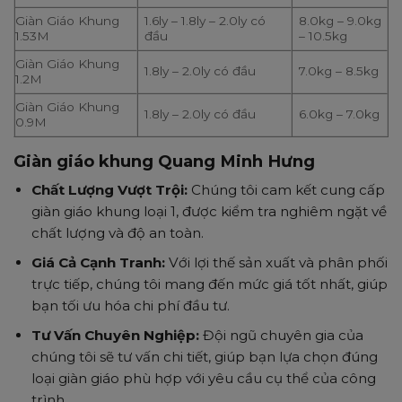
Giàn Giáo Khung
1.6ly – 1.8ly – 2.0ly có
8.0kg – 9.0kg
1.53M
đầu
– 10.5kg
Giàn Giáo Khung
1.8ly – 2.0ly có đầu
7.0kg – 8.5kg
1.2M
Giàn Giáo Khung
1.8ly – 2.0ly có đầu
6.0kg – 7.0kg
0.9M
Giàn giáo khung Quang Minh Hưng
Chất Lượng Vượt Trội:
Chúng tôi cam kết cung cấp
giàn giáo khung loại 1, được kiểm tra nghiêm ngặt về
chất lượng và độ an toàn.
Giá Cả Cạnh Tranh:
Với lợi thế sản xuất và phân phối
trực tiếp, chúng tôi mang đến mức giá tốt nhất, giúp
bạn tối ưu hóa chi phí đầu tư.
Tư Vấn Chuyên Nghiệp:
Đội ngũ chuyên gia của
chúng tôi sẽ tư vấn chi tiết, giúp bạn lựa chọn đúng
loại giàn giáo phù hợp với yêu cầu cụ thể của công
trình.