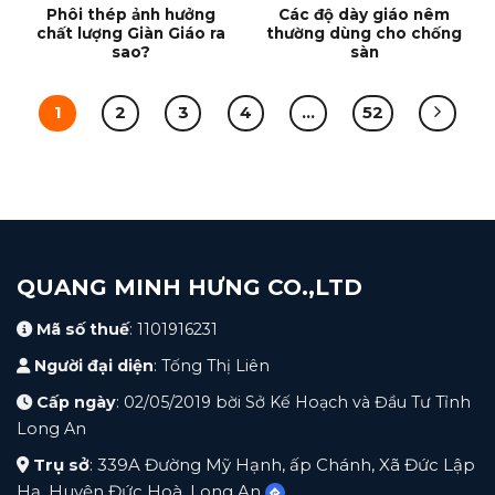
Phôi thép ảnh hưởng
Các độ dày giáo nêm
chất lượng Giàn Giáo ra
thường dùng cho chống
sao?
sàn
1
2
3
4
…
52
QUANG MINH HƯNG CO.,LTD
Mã số thuế
: 1101916231
Người đại diện
: Tống Thị Liên
Cấp ngày
: 02/05/2019 bời Sở Kế Hoạch và Đầu Tư Tỉnh
Long An
Trụ sở
: 339A Đường Mỹ Hạnh, ấp Chánh, Xã Đức Lập
Hạ, Huyện Đức Hoà, Long An