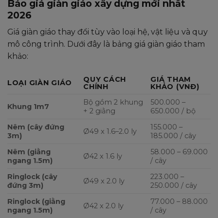
Báo giá giàn giáo xây dựng mới nhất
2026
Giá giàn giáo thay đổi tùy vào loại hệ, vật liệu và quy
mô công trình. Dưới đây là bảng giá giàn giáo tham
khảo:
QUY CÁCH
GIÁ THAM
LOẠI GIÀN GIÁO
CHÍNH
KHẢO (VNĐ)
Bộ gồm 2 khung
500.000 –
Khung 1m7
+ 2 giằng
650.000 / bộ
Nêm (cây đứng
155.000 –
Ø49 x 1.6–2.0 ly
3m)
185.000 / cây
Nêm (giằng
58.000 – 69.000
Ø42 x 1.6 ly
ngang 1.5m)
/ cây
Ringlock (cây
223.000 –
Ø49 x 2.0 ly
đứng 3m)
250.000 / cây
Ringlock (giằng
77.000 – 88.000
Ø42 x 2.0 ly
ngang 1.5m)
/ cây