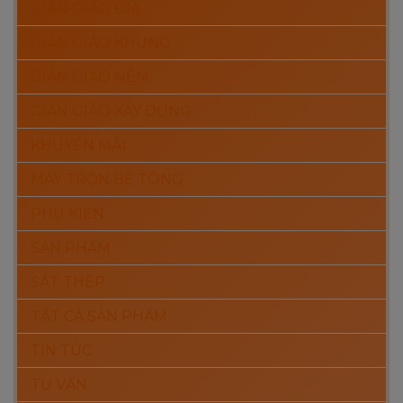
GIÀN GIÁO ĐĨA
GIÀN GIÁO KHUNG
GIÀN GIÁO NÊM
GIÀN GIÁO XÂY DỰNG
KHUYẾN MÃI
MÁY TRỘN BÊ TÔNG
PHỤ KIỆN
SẢN PHẨM
SẮT THÉP
TẤT CẢ SẢN PHẨM
TIN TỨC
TƯ VẤN