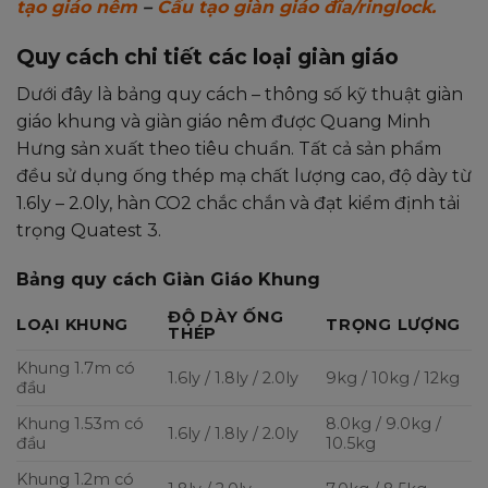
tạo giáo nêm
–
Cấu tạo giàn giáo đĩa/ringlock.
Quy cách chi tiết các loại giàn giáo
Dưới đây là bảng quy cách – thông số kỹ thuật giàn
giáo khung và giàn giáo nêm được Quang Minh
Hưng sản xuất theo tiêu chuẩn. Tất cả sản phẩm
đều sử dụng ống thép mạ chất lượng cao, độ dày từ
1.6ly – 2.0ly, hàn CO2 chắc chắn và đạt kiểm định tải
trọng Quatest 3.
Bảng quy cách Giàn Giáo Khung
ĐỘ DÀY ỐNG
LOẠI KHUNG
TRỌNG LƯỢNG
THÉP
Khung 1.7m có
1.6ly / 1.8ly / 2.0ly
9kg / 10kg / 12kg
đầu
Khung 1.53m có
8.0kg / 9.0kg /
1.6ly / 1.8ly / 2.0ly
đầu
10.5kg
Khung 1.2m có