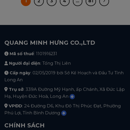
1
2
3
4
…
81
QUANG MINH HƯNG CO.,LTD
Mã số thuế
: 1101916231
Người đại diện
: Tống Thị Liên
Cấp ngày
: 02/05/2019 bời Sở Kế Hoạch và Đầu Tư Tỉnh
Long An
Trụ sở
: 339A Đường Mỹ Hạnh, ấp Chánh, Xã Đức Lập
Hạ, Huyện Đức Hoà, Long An
VPĐD
: 24 Đường D6, Khu Đô Thị Phúc Đạt, Phường
Phú Lợi, Tỉnh Bình Dương
CHÍNH SÁCH