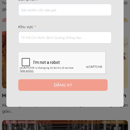
Trong mọi công trình xây dựng, giàn giáo đóng vai trò then chốt
giúp công...
Khu vực
*
Hướng dẫn chọn Kích Tăng D38 cho công trình
Kích tăng D38 là phụ kiện được sử dụng phổ biến trong hệ giàn
giáo...