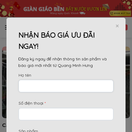
Bỏ
qua
nội
dung
NHẬN BÁO GIÁ ƯU ĐÃI
NGAY!
Đăng ký ngay để nhận thông tin sản phẩm và
báo giá mới nhất từ Quang Minh Hưng
Họ tên
Số điện thoại
*
Các bước lắp dựng Giàn Giáo an toàn
Sản phẩm