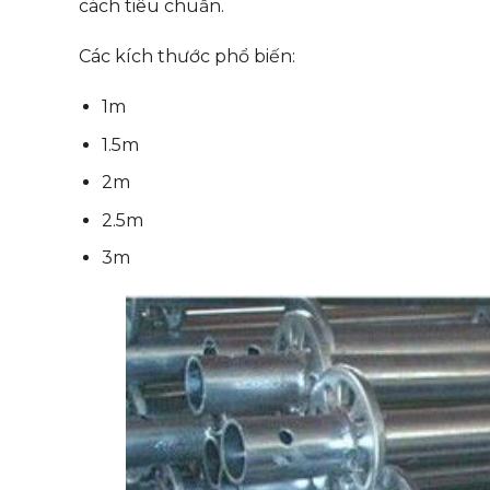
cách tiêu chuẩn.
Các kích thước phổ biến:
1m
1.5m
2m
2.5m
3m