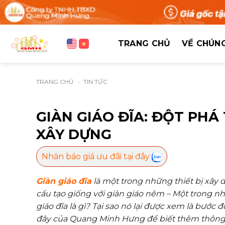
Bỏ
qua
nội
dung
TRANG CHỦ
VỀ CHÚNG
TRANG CHỦ
»
TIN TỨC
GIÀN GIÁO ĐĨA: ĐỘT PH
XÂY DỰNG
Nhận báo giá ưu đãi tại đây
Giàn giáo đĩa
là một trong những thiết bị xây
cấu tạo giống với giàn giáo nêm – Một trong n
giáo đĩa là gì? Tại sao nó lại được xem là bước
đây của Quang Minh Hưng để biết thêm thông ti