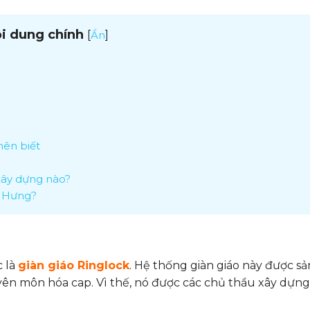
i dung chính
[
]
Ẩn
nên biết
 xây dựng nào?
h Hưng?
c là
giàn giáo Ringlock
. Hệ thống giàn giáo này được sả
yên môn hóa cap. Vì thế, nó được các chủ thầu xây dựn