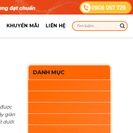
KHUYẾN MÃI
LIÊN HỆ
DANH MỤC
CÂY CHỐNG TĂNG
COPPHA
 được
DỰ ÁN
ậy giàn
GIÀN GIÁO ĐĨA
t dưới
GIÀN GIÁO KHUNG