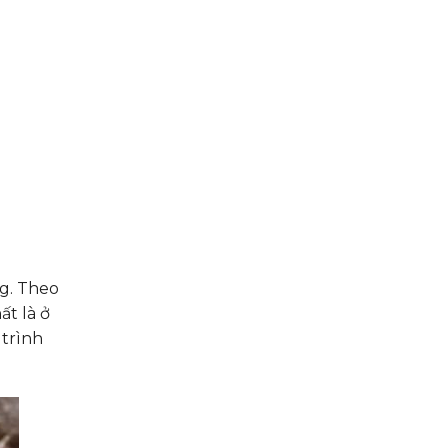
ng. Theo
ất là ở
 trình