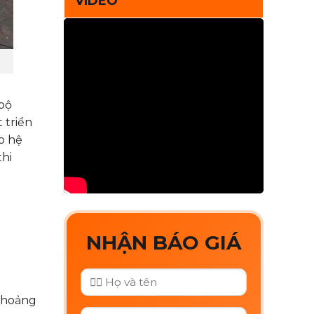
VIDEO
 bộ
 triển
o hệ
thi
NHẬN BÁO GIÁ
 khoảng