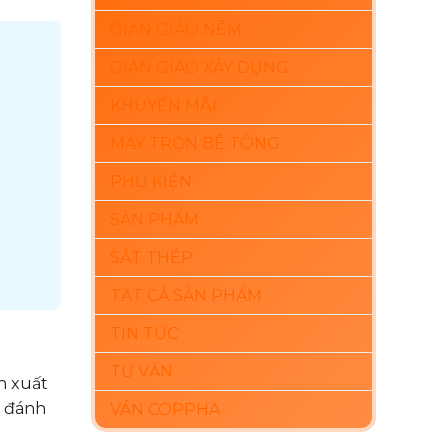
GIÀN GIÁO NÊM
GIÀN GIÁO XÂY DỰNG
KHUYẾN MÃI
MÁY TRỘN BÊ TÔNG
PHỤ KIỆN
SẢN PHẨM
SẮT THÉP
TẤT CẢ SẢN PHẨM
TIN TỨC
TƯ VẤN
n xuất
g đánh
VÁN COPPHA