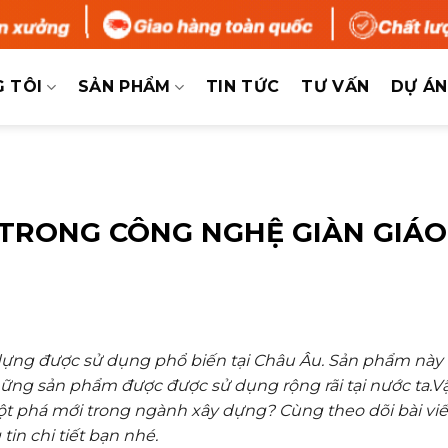
 TÔI
SẢN PHẨM
TIN TỨC
TƯ VẤN
DỰ ÁN
Á TRONG CÔNG NGHỆ GIÀN GIÁO
 dựng được sử dụng phổ biến tại Châu Âu. Sản phẩm này
hững sản phẩm được được sử dụng rộng rãi tại nước ta.V
 đột phá mới trong ngành xây dựng? Cùng theo dõi bài viế
n chi tiết bạn nhé.