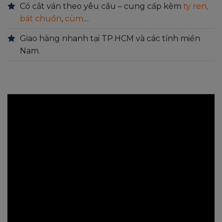
Có cắt ván theo yêu cầu – cung cấp kèm
ty ren,
bát chuồn
,
cùm
…
Giao hàng nhanh tại TP.HCM và các tỉnh miền
Nam.