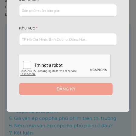
như ván ép phủ phim 12mm, 15mm và 18mm đáp
ứng đa dạng nhu cầu của các dự án.
Khu vực
*
Nội dung chính
[
]
Ẩn
1.
Ván ép coppha phủ phim là gì?
2.
Ưu điểm nổi bật của ván ép coppha phủ phim
3.
Phân loại ván ép phủ phim theo độ dày
3.1.
Ván ép phủ phim 12mm
3.2.
Ván ép phủ phim 15mm
3.3.
Ván ép phủ phim 18mm
4.
Cấu tạo và thông số kỹ thuật ván ép phủ phim
4.1.
Cấu tạo của ván ép coppha phủ phim
4.2.
Thông số kỹ thuật cần biết của ván ép
coppha phủ phim
5.
Giá ván ép coppha phủ phim trên thị trường
6.
Nên mua ván ép coppha phủ phim ở đâu?
7.
Kết luận