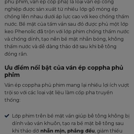
phủ phim, ván ép cốp pha) là loại ván ép công
nghiệp được sản xuất từ nhiều lớp gỗ mỏng ép
chồng lên nhau dưới áp lực cao với keo chống thấm
nước. Bề mặt của tấm ván sau đó được phủ một lớp
keo Phenolic đã trộn với lớp phim chống thấm nước
và chống dính, tạo nên bề mặt nhẵn bóng, không
thấm nước và dễ dàng tháo dỡ sau khi bê tông
đóng rắn.
Ưu điểm nổi bật của ván ép coppha phủ
phim
Ván ép coppha phủ phim mang lại nhiều lợi ích vượt
trội so với các loại vật liệu làm cốp pha truyền
thống:
Lớp phim trên bề mặt ván giúp bê tông không bị
dính vào ván khuôn, tạo ra bề mặt bê tông sau
khi tháo dỡ
nhẵn mịn, phẳng đều
, giảm thiểu