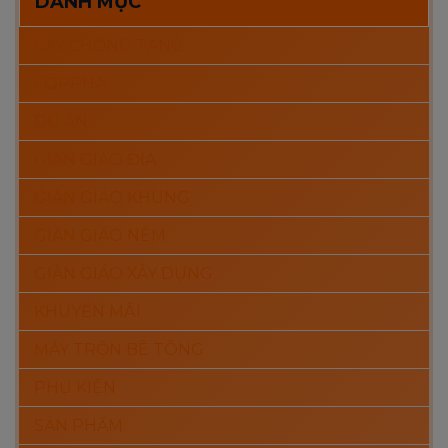
DANH MỤC
CÂY CHỐNG TĂNG
COPPHA
DỰ ÁN
GIÀN GIÁO ĐĨA
GIÀN GIÁO KHUNG
GIÀN GIÁO NÊM
GIÀN GIÁO XÂY DỰNG
KHUYẾN MÃI
MÁY TRỘN BÊ TÔNG
PHỤ KIỆN
SẢN PHẨM