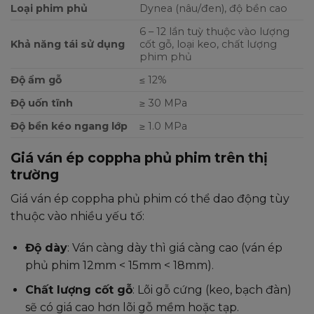
Loại phim phủ
Dynea (nâu/đen), độ bền cao
6 – 12 lần tuỳ thuộc vào lượng
Khả năng tái sử dụng
cốt gỗ, loại keo, chất lượng
phim phủ
Độ ẩm gỗ
≤ 12%
Độ uốn tĩnh
≥ 30 MPa
Độ bền kéo ngang lớp
≥ 1.0 MPa
Giá ván ép coppha phủ phim trên thị
trường
Giá ván ép coppha phủ phim có thể dao động tùy
thuộc vào nhiều yếu tố:
Độ dày
: Ván càng dày thì giá càng cao (ván ép
phủ phim 12mm < 15mm < 18mm).
Chất lượng cốt gỗ
: Lõi gỗ cứng (keo, bạch đàn)
sẽ có giá cao hơn lõi gỗ mềm hoặc tạp.