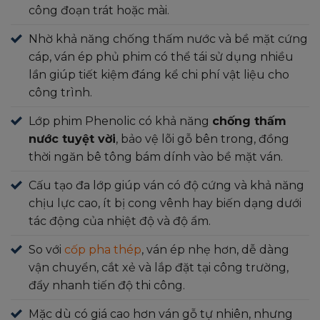
công đoạn trát hoặc mài.
Nhờ khả năng chống thấm nước và bề mặt cứng
cáp, ván ép phủ phim có thể tái sử dụng nhiều
lần giúp tiết kiệm đáng kể chi phí vật liệu cho
công trình.
Lớp phim Phenolic có khả năng
chống thấm
nước tuyệt vời
, bảo vệ lõi gỗ bên trong, đồng
thời ngăn bê tông bám dính vào bề mặt ván.
Cấu tạo đa lớp giúp ván có độ cứng và khả năng
chịu lực cao, ít bị cong vênh hay biến dạng dưới
tác động của nhiệt độ và độ ẩm.
So với
cốp pha thép
, ván ép nhẹ hơn, dễ dàng
vận chuyển, cắt xẻ và lắp đặt tại công trường,
đẩy nhanh tiến độ thi công.
Mặc dù có giá cao hơn ván gỗ tự nhiên, nhưng