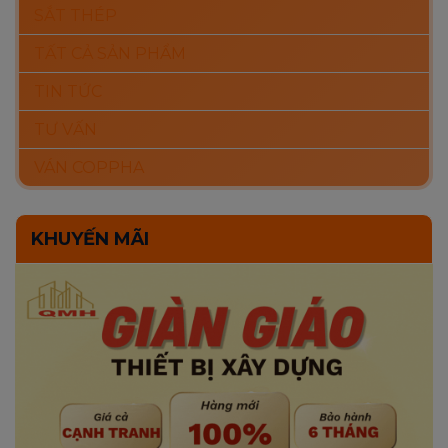
SẮT THÉP
TẤT CẢ SẢN PHẨM
TIN TỨC
TƯ VẤN
VÁN COPPHA
KHUYẾN MÃI