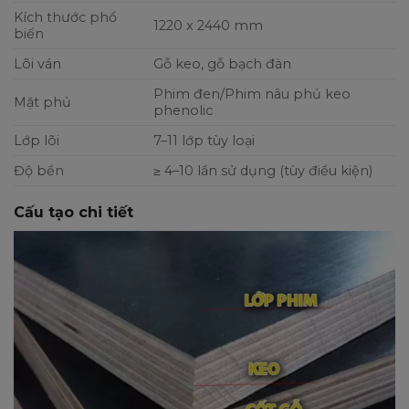
Kích thước phổ
1220 x 2440 mm
biến
Lõi ván
Gỗ keo, gỗ bạch đàn
Phim đen/Phim nâu phủ keo
Mặt phủ
phenolic
Lớp lõi
7–11 lớp tùy loại
Độ bền
≥ 4–10 lần sử dụng (tùy điều kiện)
Cấu tạo chi tiết