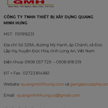
CÔNG TY TNHH THIẾT BỊ XÂY DỰNG QUANG
MINH HƯNG
MST: 1101916231
Địa chỉ: Số 339A, đường Mỹ Hạnh, ấp Chánh, xã Đức
Lập Hạ, huyện Đức Hòa, tỉnh Long An, Việt Nam
Điện thoại: 0908 057 729 – 0908 818 519
ĐT + Fax: 02723.814.861
Website:
quangminhhung.com
và
giangiaocoppha.co
Email:
quangminhhung.co@gmail.com