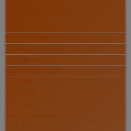
DỰ ÁN
GIÀN GIÁO ĐĨA
GIÀN GIÁO KHUNG
GIÀN GIÁO NÊM
GIÀN GIÁO XÂY DỰNG
KHUYẾN MÃI
MÁY TRỘN BÊ TÔNG
PHỤ KIỆN
SẢN PHẨM
SẮT THÉP
TẤT CẢ SẢN PHẨM
TIN TỨC