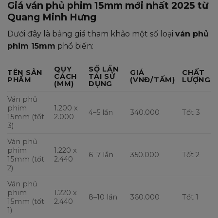
Giá ván phủ phim 15mm mới nhất 2025 từ
Quang Minh Hưng
Dưới đây là bảng giá tham khảo một số loại
ván phủ
phim 15mm
phổ biến:
QUY
SỐ LẦN
TÊN SẢN
GIÁ
CHẤT
CÁCH
TÁI SỬ
PHẨM
(VNĐ/TẤM)
LƯỢNG
(MM)
DỤNG
Ván phủ
phim
1.200 x
4–5 lần
340.000
Tốt 3
15mm (tốt
2.000
3)
Ván phủ
phim
1.220 x
6–7 lần
350.000
Tốt 2
15mm (tốt
2.440
2)
Ván phủ
phim
1.220 x
8–10 lần
360.000
Tốt 1
15mm (tốt
2.440
1)