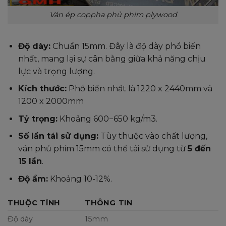
Ván ép coppha phủ phim plywood
Độ dày:
Chuẩn 15mm. Đây là độ dày phổ biến
nhất, mang lại sự cân bằng giữa khả năng chịu
lực và trọng lượng.
Kích thước:
Phổ biến nhất là 1220 x 2440mm và
1200 x 2000mm
Tỷ trọng:
Khoảng
600
−
650
kg/m
3
.
Số lần tái sử dụng:
Tùy thuộc vào chất lượng,
ván phủ phim 15mm có thể tái sử dụng từ
5 đến
15 lần
.
Độ ẩm:
Khoảng 10-12%.
THUỘC TÍNH
THÔNG TIN
Độ dày
15mm