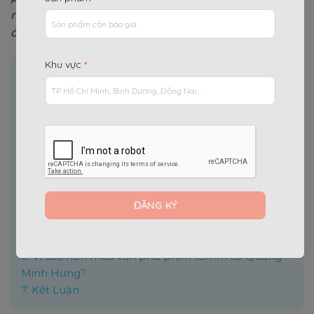
nâng cao chất lượng công trình và tiết kiệm chi phí
đáng kể cho nhà thầu.
Khu vực
*
Nội dung chính
[
]
Ẩn
1.
Ván phủ phim 15mm là gì?
2.
Ưu điểm của ván phủ phim 15mm
3.
Ứng dụng thực tế của ván phủ phim 15mm
4.
Cấu tạo và đặc điểm kỹ thuật của ván phủ phim
15mm
4.1.
Đặc điểm kỹ thuật
4.2.
Cấu tạo chi tiết
5.
Giá ván phủ phim 15mm mới nhất 2025 từ Quang
Minh Hưng
6.
Vì sao nên mua ván phủ phim 15mm tại Quang
Minh Hưng?
7.
Kết Luận