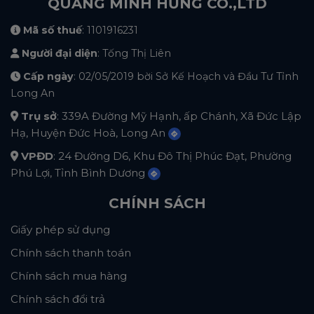
QUANG MINH HƯNG CO.,LTD
Mã số thuế
: 1101916231
Người đại diện
: Tống Thị Liên
Cấp ngày
: 02/05/2019 bời Sở Kế Hoạch và Đầu Tư Tỉnh
Long An
Trụ sở
: 339A Đường Mỹ Hạnh, ấp Chánh, Xã Đức Lập
Hạ, Huyện Đức Hoà, Long An
VPĐD
: 24 Đường D6, Khu Đô Thị Phúc Đạt, Phường
Phú Lợi, Tỉnh Bình Dương
CHÍNH SÁCH
Giấy phép sử dụng
Chính sách thanh toán
Chính sách mua hàng
Chính sách đổi trả