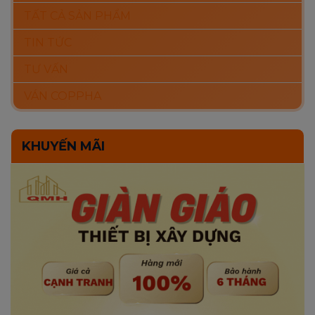
TẤT CẢ SẢN PHẨM
TIN TỨC
TƯ VẤN
VÁN COPPHA
KHUYẾN MÃI