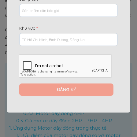
lời. Sự khác biệt giữa động cơ quấn dây đồng và dây
nhôm là rất lớn, đặc biệt khi yêu cầu hiệu suất cao
và hoạt động liên tục trong môi trường khắc nghiệt.
Khu vực
*
Chúng tôi tự hào giới thiệu dòng sản phẩm motor
dây đồng với các công suất phổ biến 2HP, 3HP, và
4HP, cam kết mang lại sự ổn định và hiệu quả kinh
tế lâu dài cho công trình của bạn.
Nội dung chính
[
]
Ẩn
0.1.
Thông tin chung về motor dây đồng
0.2.
Ứng dụng từng loại Motor dây đồng
0.2.1.
Motor dây đồng 2HP
0.2.2.
Motor dây đồng 3HP
0.2.3.
Motor dây đồng 4HP
0.3.
Giá motor dây đồng 2HP – 3HP – 4HP
1.
Ứng dụng Motor dây đồng trong thực tế
1.1.
Ưu điểm của motor dây đồng so với motor