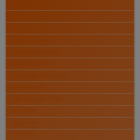
CÂY CHỐNG TĂNG
COPPHA
DỰ ÁN
GIÀN GIÁO ĐĨA
GIÀN GIÁO KHUNG
GIÀN GIÁO NÊM
GIÀN GIÁO XÂY DỰNG
KHUYẾN MÃI
MÁY TRỘN BÊ TÔNG
PHỤ KIỆN
SẢN PHẨM
SẮT THÉP