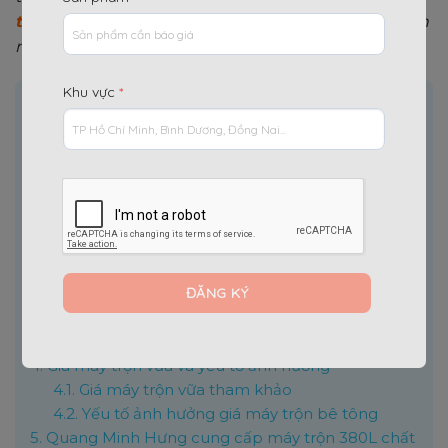
trộn 380L
đã trở thành thiết bị không thể thiếu trên
nhiều công trường.
Khu vực
*
Nội dung chính
[
]
Ẩn
1.
Máy Trộn 380L: Thông số kỹ thuật và ưu điểm nổi
bật
1.1.
Thông số kỹ thuật chung
1.2.
Ưu điểm nổi bật của máy trộn 380L
2.
Máy Trộn Bê Tông và Vữa: Sự khác biệt và ứng
dụng
2.1.
Máy trộn bê tông
2.2.
Máy trộn vữa
3.
Cách lựa chọn máy trộn 380L
4.
Giá máy trộn vữa và yếu tố ảnh hưởng
4.1.
Giá máy trộn vữa tham khảo
4.2.
Yếu tố ảnh hưởng giá máy trộn bê tông
5.
Quang Minh Hưng cung cấp máy trộn 380L chất