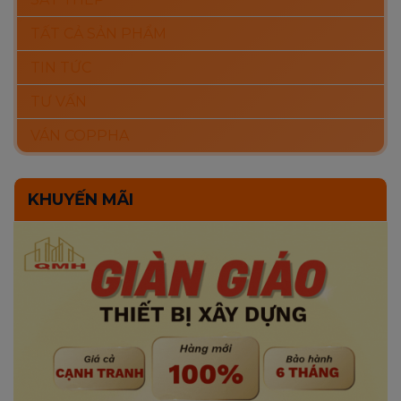
TẤT CẢ SẢN PHẨM
TIN TỨC
TƯ VẤN
VÁN COPPHA
KHUYẾN MÃI