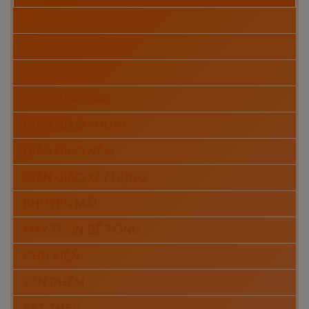
CÂY CHỐNG TĂNG
COPPHA
DỰ ÁN
GIÀN GIÁO ĐĨA
GIÀN GIÁO KHUNG
GIÀN GIÁO NÊM
GIÀN GIÁO XÂY DỰNG
KHUYẾN MÃI
MÁY TRỘN BÊ TÔNG
PHỤ KIỆN
SẢN PHẨM
SẮT THÉP