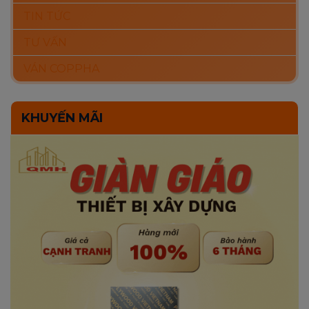
TIN TỨC
TƯ VẤN
VÁN COPPHA
KHUYẾN MÃI