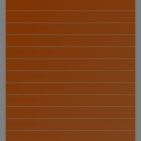
COPPHA
DỰ ÁN
GIÀN GIÁO ĐĨA
GIÀN GIÁO KHUNG
GIÀN GIÁO NÊM
GIÀN GIÁO XÂY DỰNG
KHUYẾN MÃI
MÁY TRỘN BÊ TÔNG
PHỤ KIỆN
SẢN PHẨM
SẮT THÉP
TẤT CẢ SẢN PHẨM