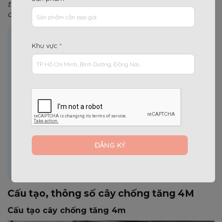
toàn và độ bền cao, đáp ứng mọi yêu cầu của các
công trình từ dân dụng đến công nghiệp.
Nội dung chính
[
]
Ẩn
Khu vực
*
1.
Cấu tạo, thông số cây chống tăng 4M
1.1.
Cấu tạo cây chống tăng 4m
1.2.
Thông số sử dụng
2.
Ứng dụng cây chống tăng
3.
Ưu điểm nổi bật của cây chống tăng 4M Quang
Minh Hưng
4.
Khi chọn mua cây chống tăng xây dựng cần lưu ý
điều gì?
5.
Quy trình sản xuất cây chống tăng 4M Quang
Minh Hưng
Cấu tạo, thông số cây chống tăng 4M
Cấu tạo cây chống tăng 4m