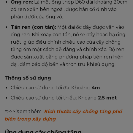
Ống ren:
Là một ống thép D
60
dài khoảng 20cm,
có ren xoắn bên ngoài, được hàn cố định vào
phần dưới của ống vỏ.
Tán ren (con tán):
Một đai ốc dày được vặn vào
ống ren. Khi xoay con tán, nó sẽ đẩy hoặc hạ ống
ruột, giúp điều chỉnh chiều cao của cây chống
tăng 4m một cách dễ dàng và chính xác. Bộ ren
được sản xuất bằng phương pháp tiện ren hiện
đại, đảm bảo độ bền và trơn tru khi sử dụng.
Thông số sử dụng
Chiều cao sử dụng tối đa: Khoảng
4m
Chiều cao sử dụng tối thiểu: Khoảng
2.5 mét
.
=>>> Xem thêm:
Kích thước cây chống tăng phổ
biến trong xây dựng
Ứng dụng cây chống tăng