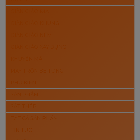
GIÀN GIÁO ĐĨA
GIÀN GIÁO KHUNG
GIÀN GIÁO NÊM
GIÀN GIÁO XÂY DỰNG
KHUYẾN MÃI
MÁY TRỘN BÊ TÔNG
PHỤ KIỆN
SẢN PHẨM
SẮT THÉP
TẤT CẢ SẢN PHẨM
TIN TỨC