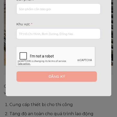
Khu vực
*
Cây chống chất lượng cao Quang Minh Hưng
Cây chống tăng xây dựng có rất nhiều lợi ích trong
việc thi công, trong đó 4 lợi ích chính là
Cung cấp thiết bị cho thi công
Tăng độ an toàn cho quá trình lao động