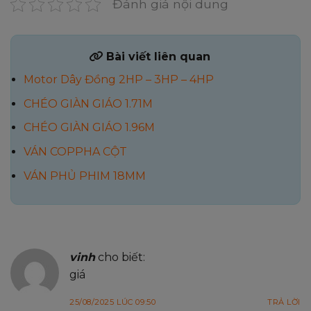
Đánh giá nội dung
Bài viết liên quan
Motor Dây Đồng 2HP – 3HP – 4HP
CHÉO GIÀN GIÁO 1.71M
CHÉO GIÀN GIÁO 1.96M
VÁN COPPHA CỘT
VÁN PHỦ PHIM 18MM
1 BÌNH LUẬN VỀ “
CÂY CHỐNG TĂNG 3.5M
”
vinh
cho biết:
giá
25/08/2025 LÚC 09:50
TRẢ LỜI