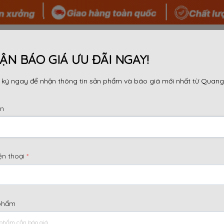
 TÔI
SẢN PHẨM
TIN TỨC
TƯ VẤN
DỰ ÁN
ẬN BÁO GIÁ ƯU ĐÃI NGAY!
ký ngay để nhận thông tin sản phẩm và báo giá mới nhất từ Quang
ên
TÔNG KHÁC NHAU GÌ?
ện thoại
*
tại mọi công trường. Tuy nhiên, sự khác biệt giữa các thôn
 (hàn, đúc, inox) thường khiến người mua bối rối. Tại Qu
 thực tế nhất giữa
các loại máy trộn bê tông
để bạn dễ
phẩm