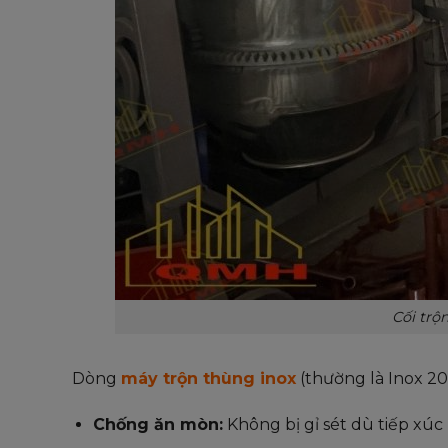
Cối trộ
Dòng
máy trộn thùng inox
(thường là Inox 20
Chống ăn mòn:
Không bị gỉ sét dù tiếp xúc 