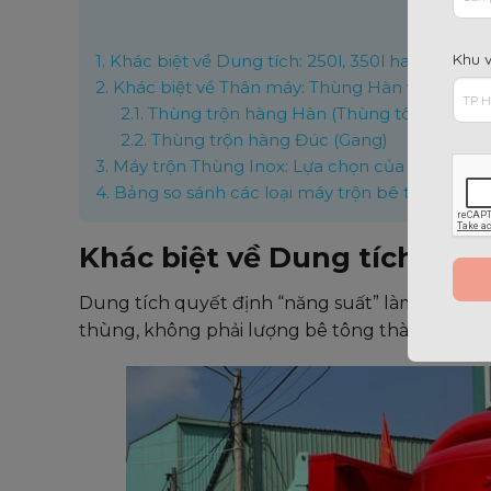
Nộ
Khu 
1.
Khác biệt về Dung tích: 250l, 350l hay 380l?
2.
Khác biệt về Thân máy: Thùng Hàn vs Thùng
2.1.
Thùng trộn hàng Hàn (Thùng tôn)
2.2.
Thùng trộn hàng Đúc (Gang)
3.
Máy trộn Thùng Inox: Lựa chọn của sự sạch sẽ
4.
Bảng so sánh các loại máy trộn bê tông
Khác biệt về Dung tích: 250l
Dung tích quyết định “năng suất” làm việc củ
thùng, không phải lượng bê tông thành phẩm