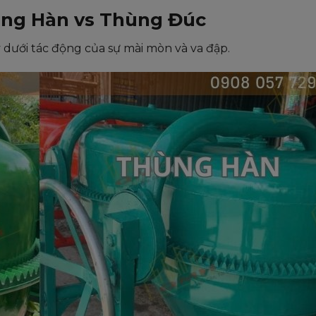
ùng Hàn vs Thùng Đúc
 dưới tác động của sự mài mòn và va đập.