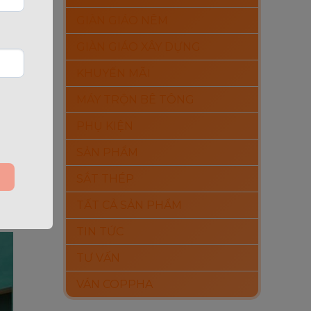
GIÀN GIÁO NÊM
GIÀN GIÁO XÂY DỰNG
KHUYẾN MÃI
MÁY TRỘN BÊ TÔNG
PHỤ KIỆN
SẢN PHẨM
SẮT THÉP
g của
TẤT CẢ SẢN PHẨM
TIN TỨC
TƯ VẤN
VÁN COPPHA