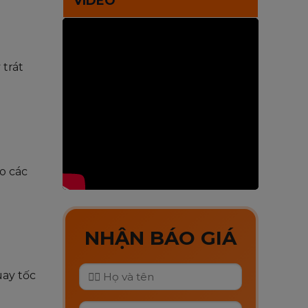
VIDEO
trát
o các
NHẬN BÁO GIÁ
uay tốc