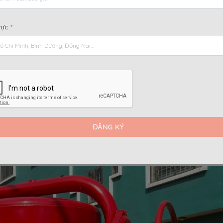
i dung chính
[
]
Ẩn
vực
*
 Đúc
 và bền bỉ
, 350l hay 380l?
a một mẻ trộn. Thông số này thường ám chỉ thể tích tổn
.