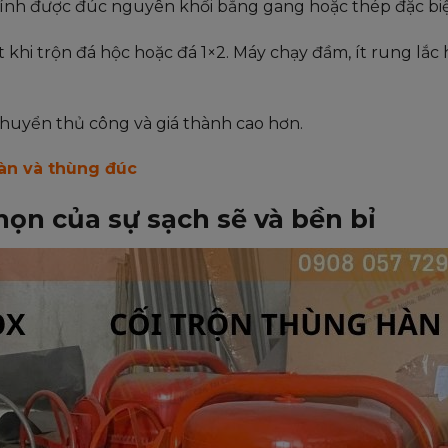
chính được đúc nguyên khối bằng gang hoặc thép đặc biệ
t khi trộn đá hộc hoặc đá 1×2. Máy chạy đầm, ít rung lắc
chuyển thủ công và giá thành cao hơn.
hàn và thùng đúc
ọn của sự sạch sẽ và bền bỉ