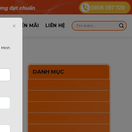
KHUYẾN MÃI
LIÊN HỆ
 Minh
DANH MỤC
CÂY CHỐNG TĂNG
g số
COPPHA
ang
DỰ ÁN
 dàng
GIÀN GIÁO ĐĨA
GIÀN GIÁO KHUNG