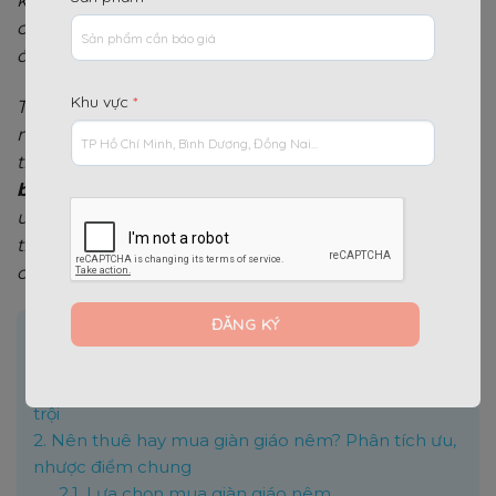
khả năng chịu tải tốt và tốc độ lắp dựng nhanh
chóng, giàn giáo nêm đang trở thành lựa chọn hàng
đầu cho nhiều nhà thầu tại Miền Nam.
Khu vực
*
Tuy nhiên, trước khi bắt đầu dự án, một trong
những quyết định quan trọng nhất là nên mua hay
thuê giàn giáo nêm, và tìm kiếm
nơi cho thuê và
bán giàn giáo nêm
uy tín. Bài viết này sẽ phân tích
ưu nhược điểm của cả hai lựa chọn, đồng thời giới
thiệu địa chỉ đáng tin cậy để tìm mua giàn giáo nêm
chất lượng cao.
Nội dung chính
[
]
Ẩn
1.
Giàn giáo nêm – Giải pháp chống đỡ bê tông vượt
trội
2.
Nên thuê hay mua giàn giáo nêm? Phân tích ưu,
nhược điểm chung
2.1.
Lựa chọn mua giàn giáo nêm