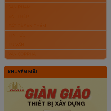
SẢN PHẨM
SẮT THÉP
TẤT CẢ SẢN PHẨM
TIN TỨC
TƯ VẤN
VÁN COPPHA
KHUYẾN MÃI