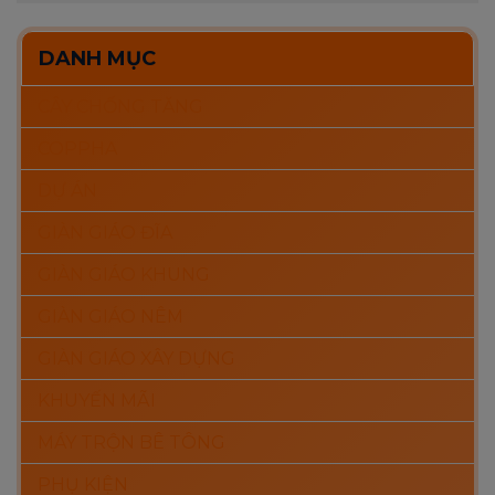
DANH MỤC
CÂY CHỐNG TĂNG
COPPHA
DỰ ÁN
GIÀN GIÁO ĐĨA
GIÀN GIÁO KHUNG
GIÀN GIÁO NÊM
GIÀN GIÁO XÂY DỰNG
KHUYẾN MÃI
MÁY TRỘN BÊ TÔNG
PHỤ KIỆN