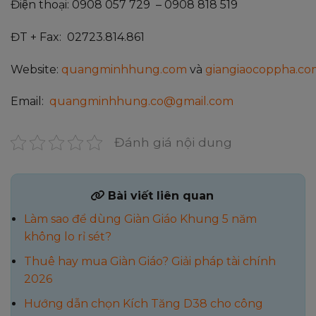
Điện thoại: 0908 057 729 – 0908 818 519
ĐT + Fax: 02723.814.861
Website:
quangminhhung.com
và
giangiaocoppha.co
Email:
quangminhhung.co@gmail.com
Đánh giá nội dung
Bài viết liên quan
Làm sao để dùng Giàn Giáo Khung 5 năm
không lo rỉ sét?
Thuê hay mua Giàn Giáo? Giải pháp tài chính
2026
Hướng dẫn chọn Kích Tăng D38 cho công