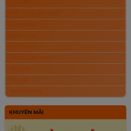
KHUYẾN MÃI
MÁY TRỘN BÊ TÔNG
PHỤ KIỆN
SẢN PHẨM
SẮT THÉP
TẤT CẢ SẢN PHẨM
TIN TỨC
TƯ VẤN
VÁN COPPHA
KHUYẾN MÃI