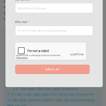
cũng hiểu rõ
giàn giáo là gì
, có bao nhiêu loại và
nên chọn loại nào cho từng công trình cụ thể. Cùng
Quang Minh Hưng tìm hiểu chi tiết trong bài viết
dưới đây!
Khu vực
*
Nội dung chính
[
]
Ẩn
1.
Giàn giáo là gì? Tầm quan trọng trong xây dựng
1.1.
Tìm hiểu giàn giáo là gì?
1.2.
Tầm quan trọng không thể thay thế của giàn
giáo
2.
Các loại giàn giáo xây dựng phổ biến hiện nay
2.1.
Giàn giáo tre, gỗ truyền thống
2.2.
Giàn giáo khung thép (Giàn giáo H)
2.3.
Giàn giáo nêm
2.4.
Giàn giáo đĩa (Giàn giáo Ringlock)
3.
Tư vấn chọn giàn giáo cho từng loại công trình
4.
Giàn giáo giá bao nhiêu? Các yếu tố ảnh hưởng
đến chi phí