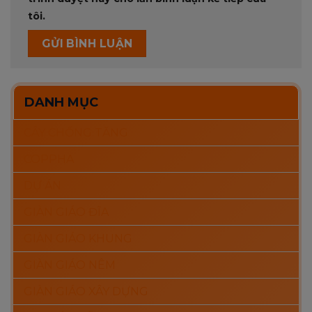
tôi.
DANH MỤC
CÂY CHỐNG TĂNG
COPPHA
DỰ ÁN
GIÀN GIÁO ĐĨA
GIÀN GIÁO KHUNG
GIÀN GIÁO NÊM
GIÀN GIÁO XÂY DỰNG