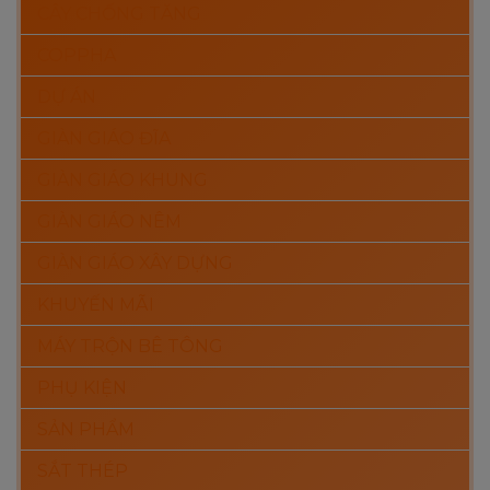
CÂY CHỐNG TĂNG
COPPHA
DỰ ÁN
GIÀN GIÁO ĐĨA
GIÀN GIÁO KHUNG
GIÀN GIÁO NÊM
GIÀN GIÁO XÂY DỰNG
KHUYẾN MÃI
MÁY TRỘN BÊ TÔNG
PHỤ KIỆN
SẢN PHẨM
SẮT THÉP