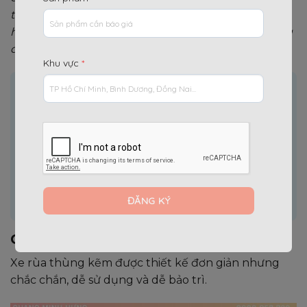
thông thường, xe rùa thùng kẽm có độ bền cao
hơn, ít bị ăn mòn và duy trì hình dạng ổn định trong
quá trình sử dụng lâu dài.
Khu vực
*
Nội dung chính
[
]
Ẩn
1.
Cấu tạo và quy cách xe rùa thùng kẽm
2.
Ưu điểm nổi bật của xe rùa thùng kẽm
3.
Ứng dụng thực tế của xe rùa thùng kẽm
4.
So sánh nhanh xe rùa thùng kẽm với các loại
khác
5.
Độ bền và tuổi thọ thực tế của xe rùa thùng kẽm
Cấu tạo và quy cách xe rùa thùng kẽm
Xe rùa thùng kẽm được thiết kế đơn giản nhưng
chắc chắn, dễ sử dụng và dễ bảo trì.