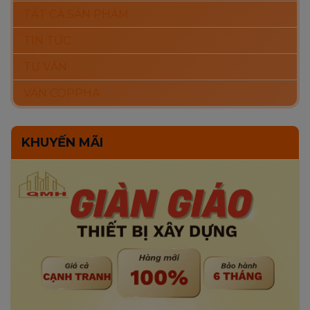
TẤT CẢ SẢN PHẨM
TIN TỨC
TƯ VẤN
VÁN COPPHA
KHUYẾN MÃI