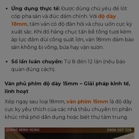
Ứng dụng thực tế:
Được dùng chủ yếu để lót
cốp pha sàn và đúc dầm chính. Với
độ dày
18mm
, tấm ván có độ đàn hồi và chịu uốn cực kỳ
xuất sắc. Khi đổ hàng chục tấn bê tông tươi kèm
áp lực đầm dùi công suất lớn, ván 18mm đảm bảo
sàn không bị võng, bửa hay vặn sườn.
Số lần luân chuyển:
Từ 8 đến 12 lần (nếu bảo
quản đúng cách).
Ván phủ phim độ dày 15mm – Giải pháp kinh tế,
linh hoạt
Xếp ngay sau loại 18mm,
ván phim 15mm
là độ dày
cực kỳ yêu thích của các nhà thầu chuyên trị phân
khúc nhà phố dân dụng hoặc biệt thự tầm trung.