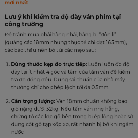
mới nhất
Lưu ý khi kiểm tra độ dày ván phim tại
công trường
Để tránh mua phải hàng nhái, hàng bị “đôn li”
(quảng cáo 18mm nhưng thực tế chỉ đạt 16.5mm),
các bác thầu nên bỏ túi các mẹo sau:
Dùng thước kẹp đo trực tiếp:
Luôn luôn đo độ
dày tại ít nhất 4 góc và tâm của tấm ván để kiểm
tra độ đồng đều. Dung sai chuẩn của nhà máy
thường chỉ cho phép lệch tối đa
0.5mm
.
Cân trọng lượng:
Ván 18mm chuẩn không bao
giờ nặng dưới 32kg. Nếu tấm ván nhẹ hẫng,
chứng tỏ các lớp gỗ bên trong bị ép lỏng hoặc sử
dụng cốt gỗ tạp xốp xơ, rất nhanh bị bở khi ngấm
nước.