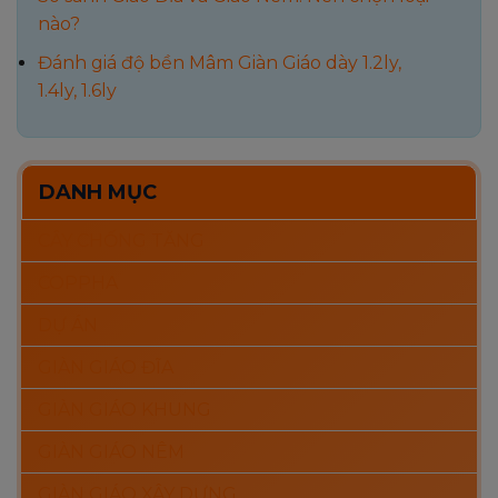
nào?
Đánh giá độ bền Mâm Giàn Giáo dày 1.2ly,
1.4ly, 1.6ly
DANH MỤC
CÂY CHỐNG TĂNG
COPPHA
DỰ ÁN
GIÀN GIÁO ĐĨA
GIÀN GIÁO KHUNG
GIÀN GIÁO NÊM
GIÀN GIÁO XÂY DỰNG