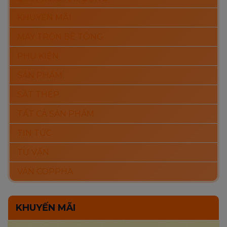
KHUYẾN MÃI
MÁY TRỘN BÊ TÔNG
PHỤ KIỆN
SẢN PHẨM
SẮT THÉP
TẤT CẢ SẢN PHẨM
TIN TỨC
TƯ VẤN
VÁN COPPHA
KHUYẾN MÃI