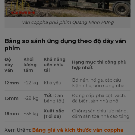
Ván coppha phủ phim Quang Minh Hưng
Bảng so sánh ứng dụng theo độ dày ván
phim
Độ
Khối
Khả năng
Hạng mục thi công phù
dày
lượng
uốn chịu
hợp nhất
ván
tấm
tải
Bó nền, hố ga, các cấu
12mm
~22 kg
Khá yếu
kiện nhỏ, uốn cong nhẹ
Tốt
(Cân
Đóng cốp pha cột, vách,
15mm
~28 kg
bằng tốt)
đà biên, sàn nhà phố
Xuất sắc
Chống sàn chịu lực nặng,
18mm
~35 kg
(Tối đa)
dầm sàn tòa nhà cao tầng
Xem thêm:
Bảng giá và kích thước ván coppha