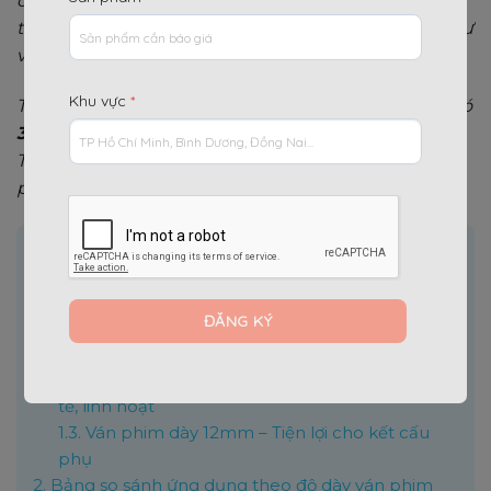
chỉ quyết định đến độ phẳng mịn của bề mặt bê
tông mà còn giúp nhà thầu tối ưu hóa chi phí đầu tư
và trọng lượng khuân vác của nhân công.
Khu vực
*
Thực tế trên công trường hiện nay, ván phủ phim có
3 độ dày phổ biến nhất
là
12mm, 15mm và 18mm
.
Trong đó, loại 15mm và 18mm chiếm đến 80% thị
phần.
Nội dung chính
[
]
Ẩn
1.
Các độ dày phổ biến của ván phim
1.1.
Ván phim độ dày 18mm – “Tiêu chuẩn vàng”
chịu tải nặng
1.2.
Ván phủ phim độ dày 15mm – Giải pháp kinh
tế, linh hoạt
1.3.
Ván phim dày 12mm – Tiện lợi cho kết cấu
phụ
2.
Bảng so sánh ứng dụng theo độ dày ván phim