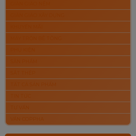
GIÀN GIÁO NÊM
GIÀN GIÁO XÂY DỰNG
KHUYẾN MÃI
MÁY TRỘN BÊ TÔNG
PHỤ KIỆN
SẢN PHẨM
SẮT THÉP
TẤT CẢ SẢN PHẨM
TIN TỨC
TƯ VẤN
VÁN COPPHA