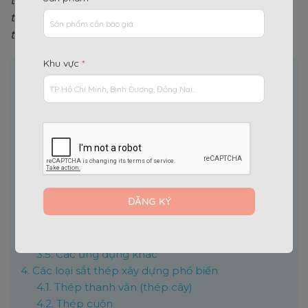
trong nhiều loại kết cấu, sắt thép luôn đóng vai trò
then chốt trong việc đảm bảo độ vững chắc và tuổi
thọ cho công trình.
Khu vực
*
Nội dung chính
[
]
Ẩn
1.
Sắt thép xây dựng là gì?
2.
Đặc tính chung của sắt thép xây dựng
3.
Ứng dụng của sắt thép trong xây dựng
3.1.
Tạo kết cấu chịu lực vững chắc cho toàn bộ
công trình
3.2.
Linh hoạt trong thiết kế và thi công
3.3.
Góp phần nâng cao giá trị thẩm mỹ
3.4.
Giải pháp tiết kiệm & thân thiện với môi
trường
3.5.
Các ứng dụng khác
4.
Các loại sắt thép xây dựng phổ biến
4.1.
Thép thanh vằn (thép cây)
4.2.
Thép cuộn