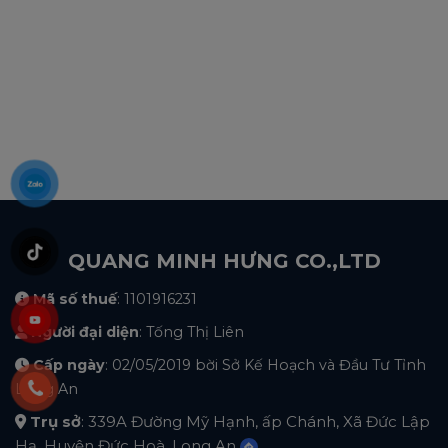
QUANG MINH HƯNG CO.,LTD
Mã số thuế
: 1101916231
Người đại diện
: Tống Thị Liên
Cấp ngày
: 02/05/2019 bời Sở Kế Hoạch và Đầu Tư Tỉnh
Long An
Trụ sở
: 339A Đường Mỹ Hạnh, ấp Chánh, Xã Đức Lập
Hạ, Huyện Đức Hoà, Long An