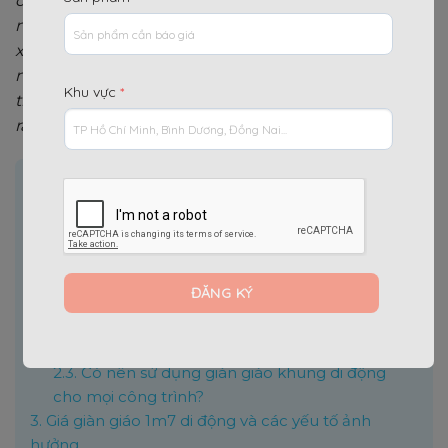
công trình, đặc biệt là các công trình có diện tích
nhỏ, thi công trong nhà, hoặc cần di chuyển thường
xuyên. Vậy giàn giáo di động có thật sự tiện lợi? Có
nên đầu tư loại giàn giáo này thay vì dòng truyền
Khu vực
*
thống? Và mức giá giàn giáo 1m7 di động hiện nay
ra sao? Cùng tìm hiểu chi tiết qua bài viết dưới đây.
Nội dung chính
[
]
Ẩn
1.
Giàn giáo khung di động là gì? Cấu tạo và tính
năng nổi bật
2.
Giàn giáo khung di động có thật sự tiện lợi?
2.1.
Ưu điểm vượt trội của giàn giáo khung di
động
2.2.
Hạn chế cần lưu ý của giàn giáo di động
2.3.
Có nên sử dụng giàn giáo khung di động
cho mọi công trình?
3.
Giá giàn giáo 1m7 di động và các yếu tố ảnh
hưởng