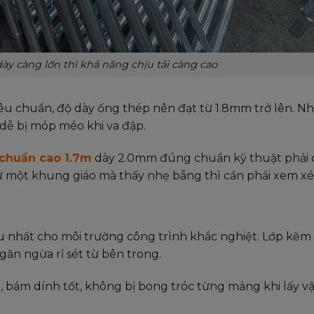
ày càng lớn thì khả năng chịu tải càng cao
iêu chuẩn, độ dày ống thép nên đạt từ 1.8mm trở lên. N
 dễ bị móp méo khi va đập.
 chuẩn cao 1.7m
dày 2.0mm đúng chuẩn kỹ thuật phải 
một khung giáo mà thấy nhẹ bẫng thì cần phải xem xét 
 ưu nhất cho môi trường công trình khắc nghiệt. Lớp kẽ
găn ngừa rỉ sét từ bên trong.
, bám dính tốt, không bị bong tróc từng mảng khi lấy v