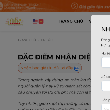
Bỏ
qua
nội
dung
TRANG CHỦ
VỀ CHÚNG
NH
Đăng 
TRANG CHỦ
»
TIN TỨC
Hưng
Họ t
ĐẶC ĐIỂM NHẬN DIỆN 1 
Nhận báo giá ưu đãi tại đây
Số đi
Trong ngành xây dựng, an toàn lao động và độ bề
người quản lý hay kỹ sư giám sát công trình, v
câu chuyện tối ưu chi phí, mà còn là trách nh
Sản 
Tuy nhiên, giữa một thị trường có quá nhiều đơ
chúng ta nhận diện được đâu là sản phẩm đạt 