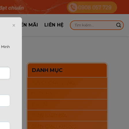
KHUYẾN MÃI
LIÊN HỆ
 Minh
ỢNG
DANH MỤC
CÂY CHỐNG TĂNG
 Đối với
COPPHA
hỉ là
DỰ ÁN
GIÀN GIÁO ĐĨA
ao để
GIÀN GIÁO KHUNG
t này sẽ