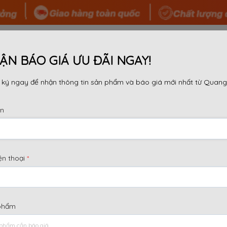
 TÔI
SẢN PHẨM
TIN TỨC
TƯ VẤN
DỰ ÁN
ẬN BÁO GIÁ ƯU ĐÃI NGAY!
ký ngay để nhận thông tin sản phẩm và báo giá mới nhất từ Quang
ên
BỘ GIÀN GIÁO KHUNG CHẤT LƯ
ện thoại
*
n của thiết bị luôn là hai yếu tố được đặt lên hàng đầu.
iệc lựa chọn một
bộ giàn giáo khung chất lượng
không c
iệm đối với sinh mạng của anh em công nhân phía trên.
phẩm
n vị sản xuất với chất lượng thượng vàng hạ cám, làm s
chuẩn bằng mắt thường và các phép thử cơ bản? Bài viế