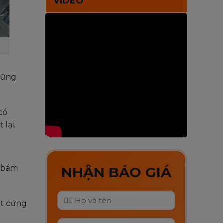
VIDEO
hững
có
lại.
m bám
NHẬN BÁO GIÁ
ật cứng