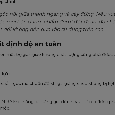
ép chính.
góc nối giữa thanh ngang và cây đứng. Nếu xu
oặc mối hàn dạng “chấm đốm” đứt đoạn, đó ch
t đối không nên đưa vào sử dụng trên cao.
ết định độ an toàn
rên một bộ giàn giáo khung chất lượng cũng phải được t
 lực
 chắn, góc mở chuẩn để khi gài giằng chéo không bị kẹ
ết để khi chồng các tầng giáo lên nhau, lực ép được ph
 móp.