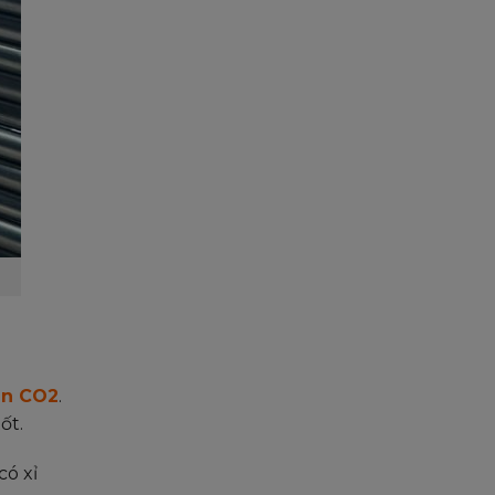
àn CO2
.
ốt.
có xỉ