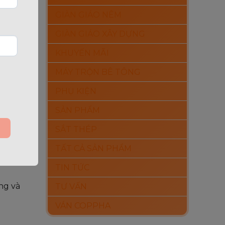
GIÀN GIÁO NÊM
GIÀN GIÁO XÂY DỰNG
KHUYẾN MÃI
MÁY TRỘN BÊ TÔNG
PHỤ KIỆN
SẢN PHẨM
SẮT THÉP
TẤT CẢ SẢN PHẨM
TIN TỨC
ng và
TƯ VẤN
VÁN COPPHA