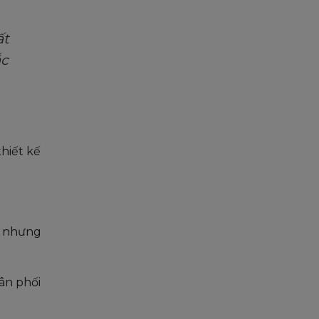
ất
ắc
hiết kế
t nhưng
ân phối