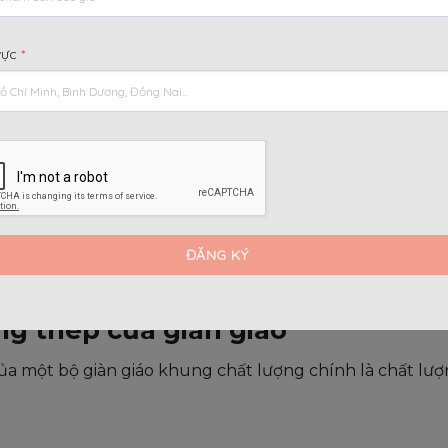
dễ dàng đánh giá.
vực
*
i dung chính
[
]
Ẩn
iáo
ng thép của giàn giáo
của một bộ giàn giáo khung chất lượng chính là chất lượ