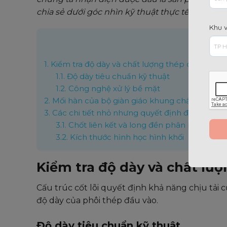
chia sẻ dưới góc nhìn kỹ thuật thực tế để bạn 
Khu 
Nộ
1.
Kiểm tra độ dày và chất lượng thép của giàn g
1.1.
Độ dày tiêu chuẩn kỹ thuật
1.2.
Công nghệ xử lý bề mặt
2.
Mối hàn của bộ giàn giáo khung chất lượng
3.
Các chi tiết nhỏ nhưng quyết định độ an toàn
3.1.
Chốt liên kết và long đền phân phối lực
3.2.
Kích thước hình học hình khối
Kiểm tra độ dày và chất lượ
Cấu trúc cốt lõi quyết định khả năng chịu tải 
độ dày của phôi thép đầu vào.
Độ dày tiêu chuẩn kỹ thuật