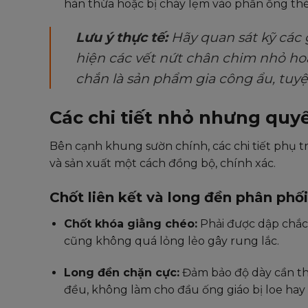
hàn thừa hoặc bị cháy lẹm vào phần ống th
Lưu ý thực tế:
Hãy quan sát kỹ các 
hiện các vết nứt chân chim nhỏ h
chắn là sản phẩm gia công ẩu, tuyệ
Các chi tiết nhỏ nhưng quy
Bên cạnh khung sườn chính, các chi tiết phụ t
và sản xuất một cách đồng bộ, chính xác.
Chốt liên kết và long đền phân phối
Chốt khóa giằng chéo:
Phải được dập chắc
cũng không quá lỏng lẻo gây rung lắc.
Long đền chặn cực:
Đảm bảo độ dày cần thi
đều, không làm cho đầu ống giáo bị loe hay