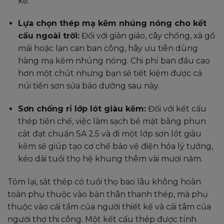
kế.
Lựa chọn thép mạ kẽm nhúng nóng cho kết
cấu ngoài trời:
Đối với giàn giáo, cây chống, xà gồ
mái hoặc lan can ban công, hãy ưu tiên dùng
hàng mạ kẽm nhúng nóng. Chi phí ban đầu cao
hơn một chút nhưng bạn sẽ tiết kiệm được cả
núi tiền sơn sửa bảo dưỡng sau này.
Sơn chống rỉ lớp lót giàu kẽm:
Đối với kết cấu
thép tiền chế, việc làm sạch bề mặt bằng phun
cát đạt chuẩn SA 2.5 và đi một lớp sơn lót giàu
kẽm sẽ giúp tạo cơ chế bảo vệ điện hóa lý tưởng,
kéo dài tuổi thọ hệ khung thêm vài mươi năm.
Tóm lại, sắt thép có tuổi thọ bao lâu không hoàn
toàn phụ thuộc vào bản thân thanh thép, mà phụ
thuộc vào cái tầm của người thiết kế và cái tâm của
người thợ thi công. Một kết cấu thép được tính