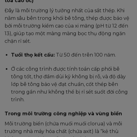
tòa cao ốc)
Đây là môi trường lý tưởng nhất của sắt thép. Khi
nằm sâu bên trong khối bê tông, thép được bảo vệ
bởi môi trường kiềm cao của xi măng (pH từ 12 đến
13), giúp tạo một màng màng bọc thụ động ngăn
chặn rỉ sét.
Tuổi thọ kết cấu:
Từ 50 đến trên 100 năm.
Ở các công trình được tính toán cấp phối bê
tông tốt, thợ đầm dùi kỹ không bị rỗ, và độ dày
lớp bê tông bảo vệ đạt chuẩn, cốt thép bên
trong gần như không thể bị rỉ sét suốt đời công
trình.
Trong môi trường công nghiệp và vùng biển
Môi trường biển (chứa muối muối clorua) và môi
trường nhà máy hóa chất (chứa axit) là “kẻ thù