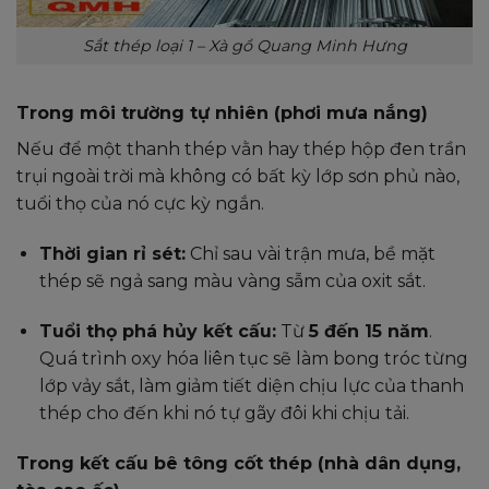
Sắt thép loại 1 – Xà gồ Quang Minh Hưng
Trong môi trường tự nhiên (phơi mưa nắng)
Nếu để một thanh thép vằn hay thép hộp đen trần
trụi ngoài trời mà không có bất kỳ lớp sơn phủ nào,
tuổi thọ của nó cực kỳ ngắn.
Thời gian rỉ sét:
Chỉ sau vài trận mưa, bề mặt
thép sẽ ngả sang màu vàng sẫm của oxit sắt.
Tuổi thọ phá hủy kết cấu:
Từ
5 đến 15 năm
.
Quá trình oxy hóa liên tục sẽ làm bong tróc từng
lớp vảy sắt, làm giảm tiết diện chịu lực của thanh
thép cho đến khi nó tự gãy đôi khi chịu tải.
Trong kết cấu bê tông cốt thép (nhà dân dụng,