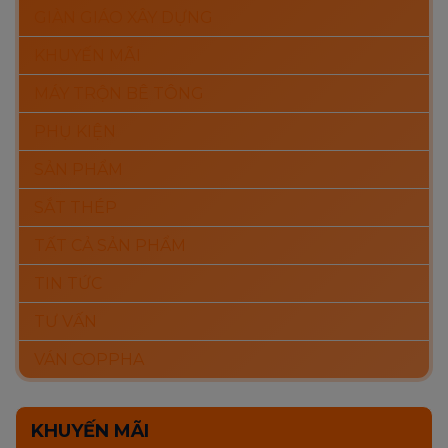
GIÀN GIÁO XÂY DỰNG
KHUYẾN MÃI
MÁY TRỘN BÊ TÔNG
PHỤ KIỆN
SẢN PHẨM
SẮT THÉP
TẤT CẢ SẢN PHẨM
TIN TỨC
TƯ VẤN
VÁN COPPHA
KHUYẾN MÃI