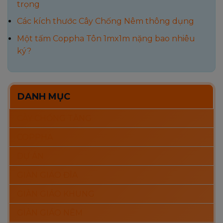
trọng
Các kích thước Cây Chống Nêm thông dụng
Một tấm Coppha Tôn 1mx1m nặng bao nhiêu
ký?
DANH MỤC
CÂY CHỐNG TĂNG
COPPHA
DỰ ÁN
GIÀN GIÁO ĐĨA
GIÀN GIÁO KHUNG
GIÀN GIÁO NÊM