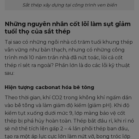
Sắt thép xây dựng tại công trình ven biển
Những nguyên nhân cốt lõi làm sụt giảm
tuổi thọ của sắt thép
Tại sao có những ngôi nhà cổ trăm tuổi khung thép
vẫn vững như bàn thạch, nhưng có những công
trình mới 10 năm trần nhà đã nứt toác, lòi cả cốt
thép rỉ sét ra ngoài? Phần lớn là do các lỗi kỹ thuật
sau:
Hiện tượng cacbonat hóa bê tông
Theo thời gian, khí
CO2
trong không khí ngấm dần
vào bê tông và làm giảm độ kiềm (giảm pH). Khi độ
kiềm tụt xuống dưới mức 9, lớp màng bảo vệ cốt
thép bị phá hủy hoàn toàn. Thép bắt đầu rỉ, khi rỉ nó
sẽ nở thể tích lên gấp 2 – 4 lần phôi thép ban đầu,
tạo ra một áp lực cực lớn làm nứt vỡ, bong tróc lớp