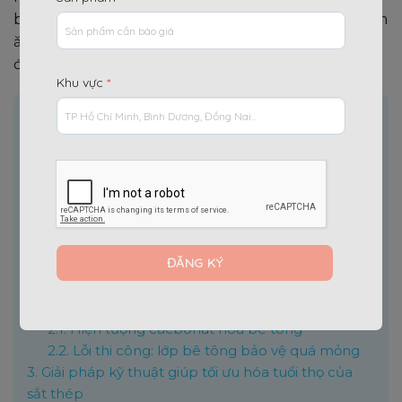
bao nhiêu năm, và những yếu tố nào đang âm thầm
ăn mòn tuổi thọ của chúng? Hãy cùng mổ xẻ vấn
đề này một cách thực tế nhất.
Khu vực
*
Nội dung chính
[
]
Ẩn
1.
Tuổi thọ trung bình của sắt thép trong các điều
kiện môi trường
1.1.
Trong môi trường tự nhiên (phơi mưa nắng)
1.2.
Trong kết cấu bê tông cốt thép (nhà dân
dụng, tòa cao ốc)
1.3.
Trong môi trường công nghiệp và vùng biển
2.
Những nguyên nhân cốt lõi làm sụt giảm tuổi thọ
của sắt thép
2.1.
Hiện tượng cacbonat hóa bê tông
2.2.
Lỗi thi công: lớp bê tông bảo vệ quá mỏng
3.
Giải pháp kỹ thuật giúp tối ưu hóa tuổi thọ của
sắt thép