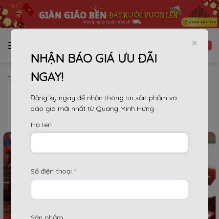
Bỏ
qua
nội
dung
NHẬN BÁO GIÁ ƯU ĐÃI
NGAY!
TRANG CHỦ
»
PHỤ KIỆN
Đăng ký ngay để nhận thông tin sản phẩm và
báo giá mới nhất từ Quang Minh Hưng
Lưu trữ danh mục:
Phụ kiện
Họ tên
Số điện thoại
*
Sản phẩm