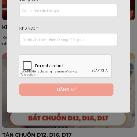
KÍCH TĂNG GIÀN GIÁO (Kích bằng – Kích U)
Khu vực
*
Kích tăng giàn giáo là một trong những phụ kiện quan trọng
nhất, đóng vai...
TÁN CHUỒN D12, D16, D17