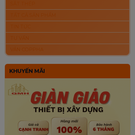
SẮT THÉP
TẤT CẢ SẢN PHẨM
TIN TỨC
TƯ VẤN
VÁN COPPHA
KHUYẾN MÃI