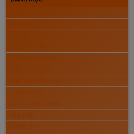
CÂY CHỐNG TĂNG
COPPHA
DỰ ÁN
GIÀN GIÁO ĐĨA
GIÀN GIÁO KHUNG
GIÀN GIÁO NÊM
GIÀN GIÁO XÂY DỰNG
KHUYẾN MÃI
MÁY TRỘN BÊ TÔNG
PHỤ KIỆN
SẢN PHẨM