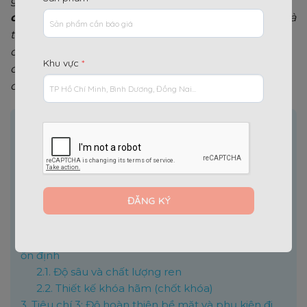
giữa sản phẩm thông thường và
cây chống tăng
chất lượng cao
là cực kỳ quan trọng đối với mọi nhà
thầu. Bài viết này sẽ đi sâu vào ba tiêu chí kỹ thuật
cốt lõi giúp bạn nhận biết và lựa chọn được những
Khu vực
*
cây chống tăng tốt nhất, đảm bảo an toàn tuyệt đối
cho dự án của mình.
Nội dung chính
[
]
Ẩn
1.
Tiêu chí 1: Độ dày và chất liệu thép quyết định tải
trọng
1.1.
Phân tích độ dày ống thép
1.2.
Chất liệu thép và mác thép sử dụng
1.3.
Khả năng chịu tải thực tế
2.
Tiêu chí 2: Thiết kế ren và khóa hãm đảm bảo độ
ổn định
2.1.
Độ sâu và chất lượng ren
2.2.
Thiết kế khóa hãm (chốt khóa)
3.
Tiêu chí 3: Độ hoàn thiện bề mặt và phụ kiện đi