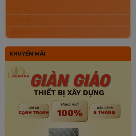
TIN TỨC
TƯ VẤN
VÁN COPPHA
KHUYẾN MÃI