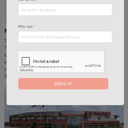
Dương
3.
Quang Minh Hưng đối tác cung cấp sắt thép –
TBXD cho Tetra Pak
Khu vực
*
Nhà Máy Tetra Pak Bình Dương
Tập đoàn Tetra Pak đã đầu tư xây dựng nhà máy
Tetra Pak với tổng mức đầu tư khoảng 2.500 tỷ
đồng, diện tích xây dựng 36.000m2 trên khuôn
viên 100.000m2. Công suất thiết kế cho giai đoạn I
của nhà máy là 12 tỷ bao bì/năm và dự kiến nâng lên
20 tỷ bao bì/năm theo nhu cầu của thị trường.