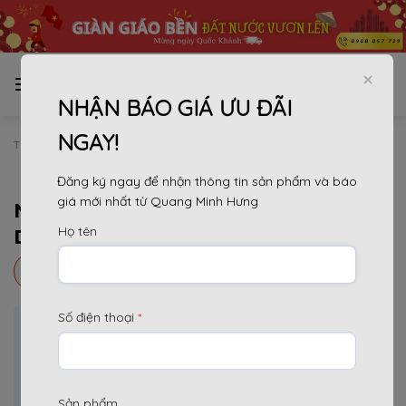
Bỏ
qua
nội
dung
NHẬN BÁO GIÁ ƯU ĐÃI
NGAY!
TRANG CHỦ
»
DỰ ÁN
Đăng ký ngay để nhận thông tin sản phẩm và báo
giá mới nhất từ Quang Minh Hưng
NHÀ MÁY TETRA PAK – BÌNH
Họ tên
DƯƠNG
Nhận báo giá ưu đãi tại đây
Số điện thoại
*
Nội dung chính
[
]
Ẩn
1.
Nhà Máy Tetra Pak Bình Dương
2.
Lễ Khởi Công Xây Dựng nhà máy Tetra Pak Bình
Sản phẩm