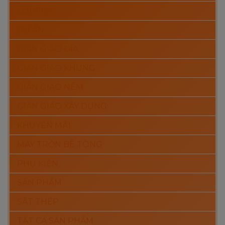
COPPHA
DỰ ÁN
GIÀN GIÁO ĐĨA
GIÀN GIÁO KHUNG
GIÀN GIÁO NÊM
GIÀN GIÁO XÂY DỰNG
KHUYẾN MÃI
MÁY TRỘN BÊ TÔNG
PHỤ KIỆN
SẢN PHẨM
SẮT THÉP
TẤT CẢ SẢN PHẨM