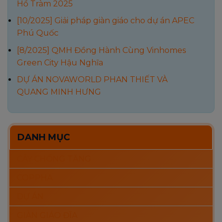
Hồ Tràm 2025
[10/2025] Giải pháp giàn giáo cho dự án APEC
Phú Quốc
[8/2025] QMH Đồng Hành Cùng Vinhomes
Green City Hậu Nghĩa
DỰ ÁN NOVAWORLD PHAN THIẾT VÀ
QUANG MINH HƯNG
DANH MỤC
CÂY CHỐNG TĂNG
COPPHA
DỰ ÁN
GIÀN GIÁO ĐĨA