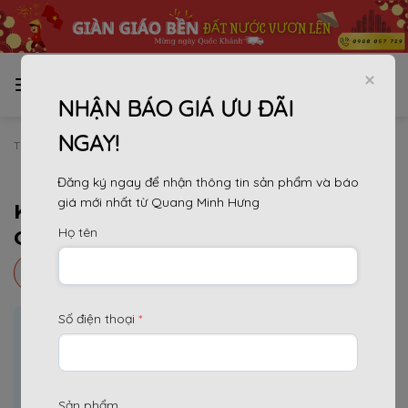
Bỏ
qua
nội
dung
NHẬN BÁO GIÁ ƯU ĐÃI
NGAY!
TRANG CHỦ
»
DỰ ÁN
Đăng ký ngay để nhận thông tin sản phẩm và báo
giá mới nhất từ Quang Minh Hưng
KDL SINH THÁI QUÝ HẢI – PHÚ
Họ tên
QUỐC
Nhận báo giá ưu đãi tại đây
Số điện thoại
*
Nội dung chính
[
]
Ẩn
1.
KDL sinh thái Quý Hải – Phú Quốc
2.
Quang Minh Hưng cung cấp thiết bị xây dựng
Sản phẩm