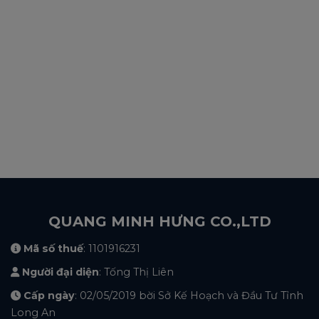
QUANG MINH HƯNG CO.,LTD
Mã số thuế
: 1101916231
Người đại diện
: Tống Thị Liên
Cấp ngày
: 02/05/2019 bời Sở Kế Hoạch và Đầu Tư Tỉnh
Long An