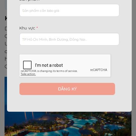
cho dự án KDL sinh thái Quý Hải
KDL sinh thái Quý Hải – Phú Quốc
Khu vực
*
Do nhu cầu quá cao của thị trường nhà đất tại Phú
Quốc, vừa chào bán xong 6 căn “siêu biệt thự” triệu
USD, nay Công ty Quý Hải Phú Quốc lại xây thêm 11
căn để phục vụ thị trường. Qúy Hải Phú Quốc đã
hợp tác với Công ty Cổ Phần Hạ Tầng U N V Phú
Quốc thực hiện thi công dự án này.