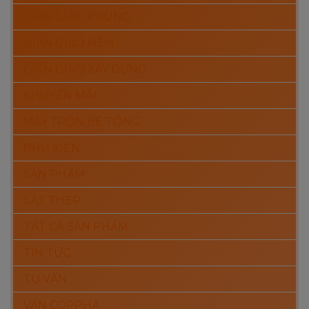
GIÀN GIÁO KHUNG
GIÀN GIÁO NÊM
GIÀN GIÁO XÂY DỰNG
KHUYẾN MÃI
MÁY TRỘN BÊ TÔNG
PHỤ KIỆN
SẢN PHẨM
SẮT THÉP
TẤT CẢ SẢN PHẨM
TIN TỨC
TƯ VẤN
VÁN COPPHA