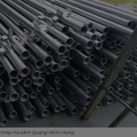
m thép mạ kẽm Quang Minh Hưng