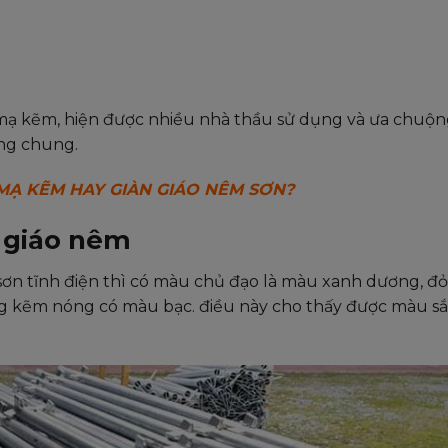
ạ kẽm, hiện được nhiều nhà thầu sử dụng và ưa chuộng
ằng chung.
MẠ KẼM HAY GIÀN GIÁO NÊM SƠN?
n giáo nêm
ơn tĩnh điện thì có màu chủ đạo là màu xanh dương, đ
g kẽm nóng có màu bạc. điều này cho thấy được màu sắ