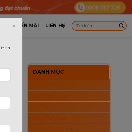
KHUYẾN MÃI
LIÊN HỆ
 Minh
Ẻ
DANH MỤC
CÂY CHỐNG TĂNG
ng riêng
COPPHA
nhà
DỰ ÁN
trình
GIÀN GIÁO ĐĨA
GIÀN GIÁO KHUNG