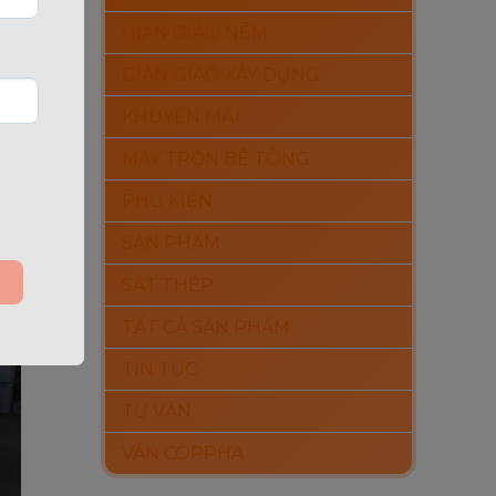
GIÀN GIÁO NÊM
GIÀN GIÁO XÂY DỰNG
KHUYẾN MÃI
MÁY TRỘN BÊ TÔNG
PHỤ KIỆN
SẢN PHẨM
SẮT THÉP
TẤT CẢ SẢN PHẨM
TIN TỨC
TƯ VẤN
VÁN COPPHA