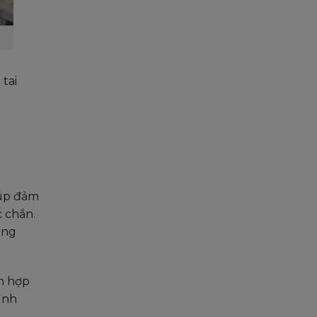
tai
iúp đảm
c chắn.
ụng
ch hợp
ình