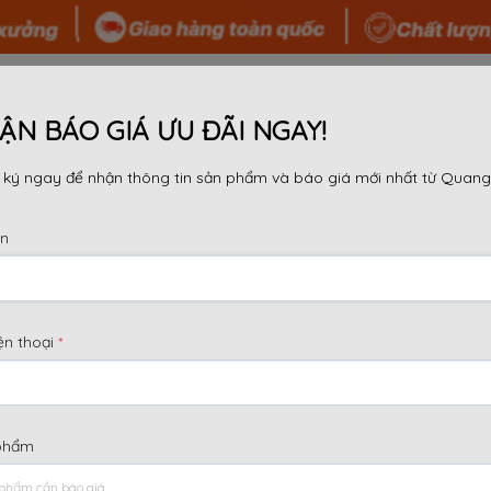
 TÔI
SẢN PHẨM
TIN TỨC
TƯ VẤN
DỰ ÁN
ẬN BÁO GIÁ ƯU ĐÃI NGAY!
ký ngay để nhận thông tin sản phẩm và báo giá mới nhất từ Quang
ên
P GIÀN GIÁO NÊM 1.5M GIÁ R
ện thoại
*
ây là hệ thống giàn giáo thiết kế nhằm phù hợp theo dạ
g được sử dụng rất nhiều, bởi chúng phù hợp với tất cả 
n hiệu quả và vừa dùng làm giàn giáo che ngoài công 
phẩm