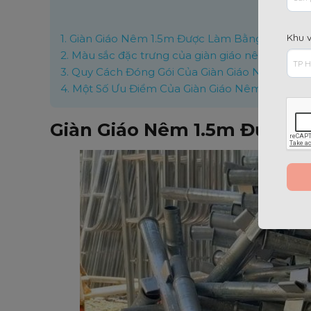
Nộ
Khu 
1.
Giàn Giáo Nêm 1.5m Được Làm Bằng Chất Liệu
2.
Màu sắc đặc trưng của giàn giáo nêm
3.
Quy Cách Đóng Gói Của Giàn Giáo Nêm 1.5m
4.
Một Số Ưu Điểm Của Giàn Giáo Nêm 1.5m
Giàn Giáo Nêm 1.5m Được L