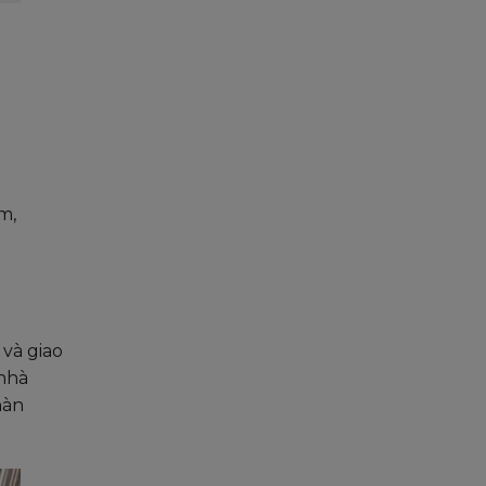
m,
và giao
 nhà
hàn