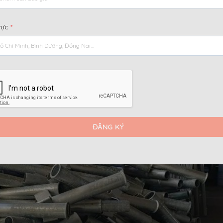
i dung chính
[
]
Ẩn
vực
*
 Gì?
àm Bằng Chất Liệu Gì?