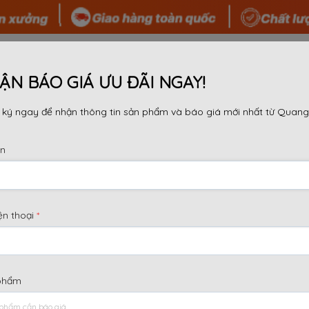
 TÔI
SẢN PHẨM
TIN TỨC
TƯ VẤN
DỰ ÁN
ẬN BÁO GIÁ ƯU ĐÃI NGAY!
ký ngay để nhận thông tin sản phẩm và báo giá mới nhất từ Quang
ên
Lưu trữ danh mục:
Giàn giáo đĩa
ện thoại
*
phẩm