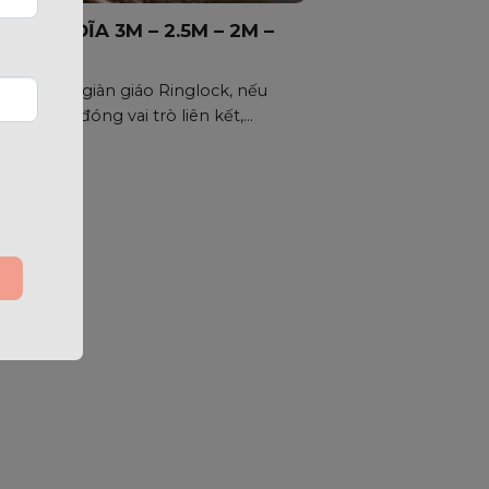
CHỐNG ĐĨA 3M – 2.5M – 2M –
– 1M
hệ thống giàn giáo Ringlock, nếu
giằng đĩa đóng vai trò liên kết,...