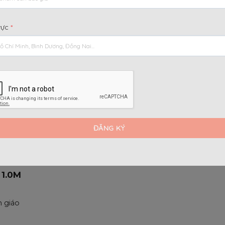
ường
GIẰNG CHÉO RINGLOCK
CÂY 
1.5M 
vực
*
Trong kết cấu giàn giáo đĩa ringlock, nếu cây
tâm
Trong 
chống đứng đóng vai trò là...
thanh 
 1.0M
n giáo