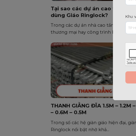
Tại sao các dự án cao tầng th
dùng Giáo Ringlock?
Khu 
Trong các dự án nhà cao tầng, trung 
thương mại hay công trình hạ...
THANH GIẰNG ĐĨA 1.5M – 1.2M –
– 0.6M – 0.5M
Trong số các hệ giàn giáo hiện đại, già
Ringlock nổi bật nhờ khả...