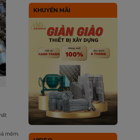
KHUYẾN MÃI
hất
quá mềm.