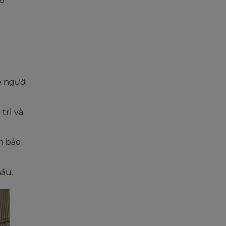
ào
e người
trì và
ảm bảo
hầu.