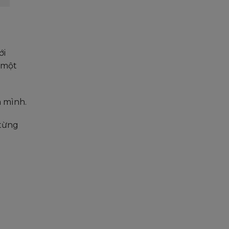
ới
g một
 mình.
 từng