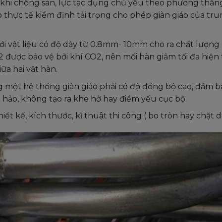
ớn khi chống sàn, lực tác dụng chủ yếu theo phương thẳn
thực tế kiểm định tải trọng cho phép giàn giáo của tr
ới vật liệu có độ dày từ 0.8mm- 10mm cho ra chất lượng
 được bảo vệ bởi khí CO2, nên mối hàn giảm tối đa hiện
iữa hai vật hàn.
g một hệ thống giàn giáo phải có độ đồng bộ cao, đảm b
hảo, không tạo ra khe hở hay điểm yếu cục bộ.
kế, kích thước, kĩ thuật thi công ( bo tròn hay chặt de