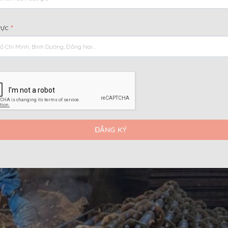
i dung chính
[
]
Ẩn
vực
*
ng đầu
giàn giáo?