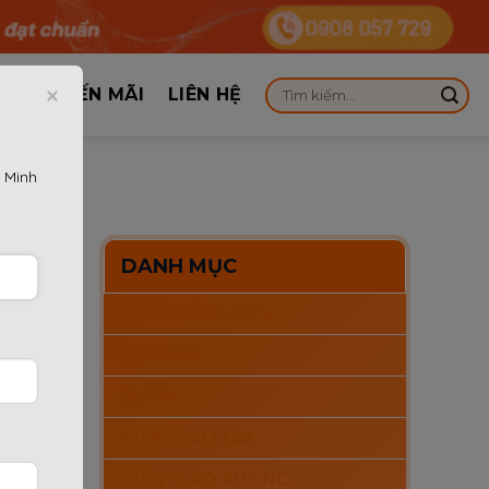
KHUYẾN MÃI
LIÊN HỆ
 Minh
???
DANH MỤC
CÂY CHỐNG TĂNG
ất định
COPPHA
g cần
DỰ ÁN
ang
GIÀN GIÁO ĐĨA
GIÀN GIÁO KHUNG