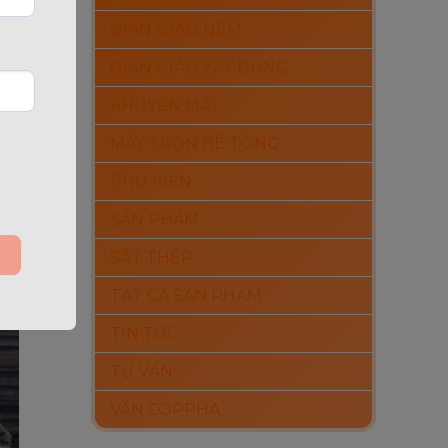
GIÀN GIÁO NÊM
GIÀN GIÁO XÂY DỰNG
KHUYẾN MÃI
MÁY TRỘN BÊ TÔNG
PHỤ KIỆN
SẢN PHẨM
SẮT THÉP
TẤT CẢ SẢN PHẨM
TIN TỨC
TƯ VẤN
VÁN COPPHA