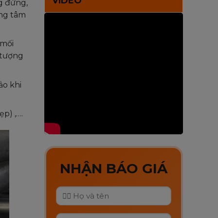
VIDEO
g đứng,
ung tâm
 mối
 tượng
ảo khi
̣p) ,….
NHẬN BÁO GIÁ