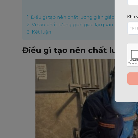
Nộ
Khu 
1.
Điều gì tạo nên chất lượng giàn giáo?
2.
Vì sao chất lượng giàn giáo lại quan trọng hà
3.
Kết luận
Điều gì tạo nên chất lượng 