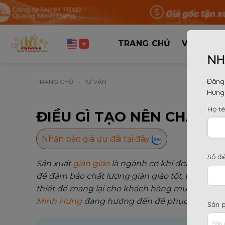
Bỏ
qua
nội
dung
TRANG CHỦ
VỀ CHÚNG
NH
Đăng 
TRANG CHỦ
»
TƯ VẤN
Hưng
Họ t
ĐIỀU GÌ TẠO NÊN CHẤT L
Nhận báo giá ưu đãi tại đây
Số đi
Sản xuất
giàn giáo
là ngành cơ khí đơn giản, t
để đảm bảo chất lượng giàn giáo tốt, tính an 
thiết để mang lại cho khách hàng mua và sử dụ
Minh Hưng
đang hướng đến để phục vụ khách
Sản 