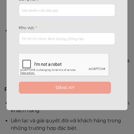
sử dụng cho mục đích liên lạc và trao đổi trực
tiếp với quý khách trong thời gian phát sinh đơn
hàng tại Quang Minh Hưng.
Khu vực
*
Chính sách bảo vệ thông tin người tiêu dùng chỉ
áp dụng những thông tin mà quý khách hàng
gửi thông tin trên website chính thức Quang
Minh Hưng của chúng tôi. Mọi thông tin quý
khách đăng ký tại những website hoặc những địa
chỉ khác đều không thuộc phạm vi hiệu lực của
chính sách bảo vệ thông tin người tiêu dùng này.
Phạm vi sử dụng thông tin cá nhân
Cung cấp các dịch vụ và chương trình ưu đãi đến
khách hàng.
Liên lạc và giải quyết đối với khách hàng trong
những trường hợp đặc biệt.