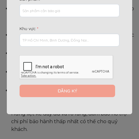
Đối với các trường hợp bảo hành ở gần, gửi lại bảo
hành, sẽ được nhân viên chụp lại ảnh sản phẩm
khi nhận.
Khu vực
*
Hàng hoá khi gửi bảo hành phải đảm bảo đã được
vệ sinh lại thật sạch sẽ.
Quý khách còn giữ nguyên vẹn phiếu bảo hành
khi mua hàng.
Còn thời hạn bảo hành được ghi trên phiếu bảo
hành.
Một số máy không nằm trong danh sách được
bảo hành, tùy vào mức hư hại hoặc hao mòn của
sản phẩm, chi phí bảo hành sẽ được Quang Minh
Hưng liệt kê đầy đủ và rõ ràng, đảm bảo hỗ trợ
chi phí bảo hành thấp nhất có thể cho quý
khách.